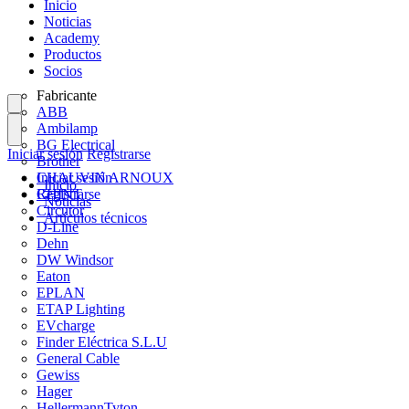
Inicio
Noticias
Academy
Productos
Socios
Fabricante
ABB
Ambilamp
BG Electrical
Iniciar sesión
Registrarse
Brother
CHAUVIN ARNOUX
Iniciar sesión
Inicio
CHINT
Registrarse
Noticias
Circutor
Artículos técnicos
D-Line
Dehn
DW Windsor
Eaton
EPLAN
ETAP Lighting
EVcharge
Finder Eléctrica S.L.U
General Cable
Gewiss
Hager
HellermannTyton