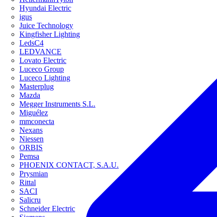
Hyundai Electric
igus
Juice Technology
Kingfisher Lighting
LedsC4
LEDVANCE
Lovato Electric
Luceco Group
Luceco Lighting
Masterplug
Mazda
Megger Instruments S.L.
Miguélez
mmconecta
Nexans
Niessen
ORBIS
Pemsa
PHOENIX CONTACT, S.A.U.
Prysmian
Rittal
SACI
Salicru
Schneider Electric