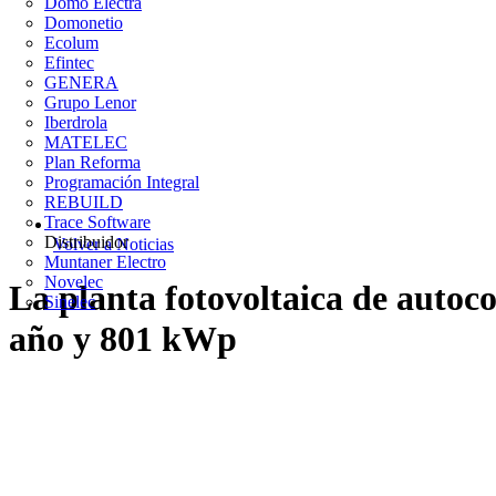
Domo Electra
Domonetio
Ecolum
Efintec
GENERA
Grupo Lenor
Iberdrola
MATELEC
Plan Reforma
Programación Integral
REBUILD
Trace Software
Distribuidor
Volver a Noticias
Muntaner Electro
Novelec
La planta fotovoltaica de auto
Sinelec
año y 801 kWp