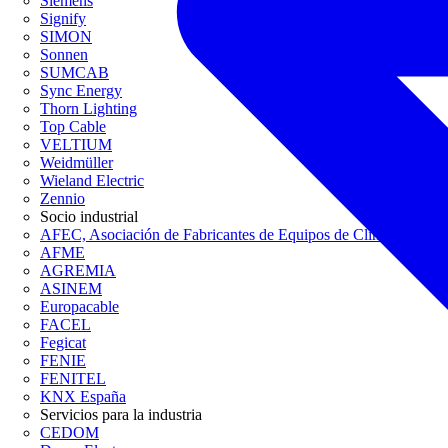
Siemens
Signify
SIMON
Sonnen
SUMCAB
Sync Energy
Thorn Lighting
Top Cable
VELTIUM
Weidmüller
Wieland Electric
Zennio
Socio industrial
AFEC, Asociación de Fabricantes de Equipos de Climatización
AFME
AGREMIA
ASINEM
Europacable
FACEL
Fegicat
FENIE
FENITEL
KNX España
Servicios para la industria
CEDOM