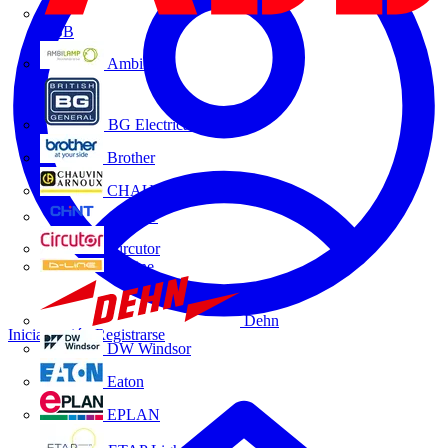
ABB
Ambilamp
BG Electrical
Brother
CHAUVIN ARNOUX
CHINT
Circutor
D-Line
Dehn
Iniciar sesión
Registrarse
DW Windsor
Eaton
EPLAN