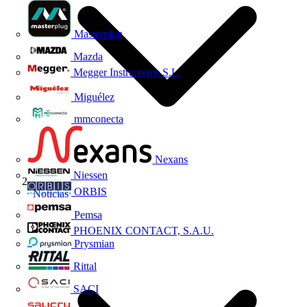
Masterplug
Mazda
Megger Instruments S.L.
Miguélez
mmconecta
Nexans
Niessen
ORBIS
Noticias
Pemsa
PHOENIX CONTACT, S.A.U.
Prysmian
Rittal
SACI