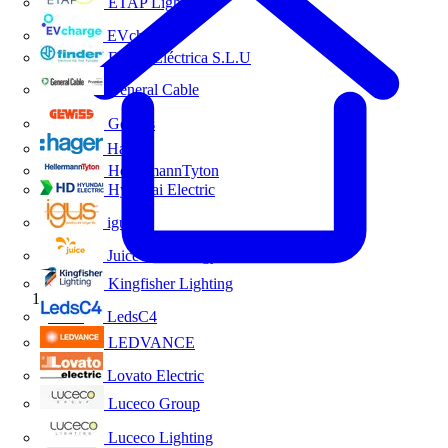
ETAP Lighting
EVcharge
Finder Eléctrica S.L.U
General Cable
Gewiss
Hager
HellermannTyton
Hyundai Electric
igus
Juice Technology
Kingfisher Lighting
Inicio
LedsC4
LEDVANCE
Lovato Electric
Luceco Group
Luceco Lighting