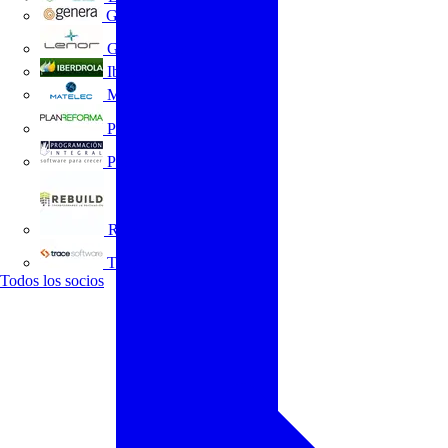
GENERA
Grupo Lenor
Iberdrola
MATELEC
Plan Reforma
Programación Integral
REBUILD
Trace Software
Todos los socios