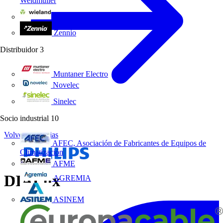
Weidmüller
Wieland Electric
Zennio
Distribuidor
3
Muntaner Electro
Novelec
Sinelec
Socio industrial
10
Volver a Noticias
AFEC, Asociación de Fabricantes de Equipos de
Climatización
AFME
DIALux
AGREMIA
ASINEM