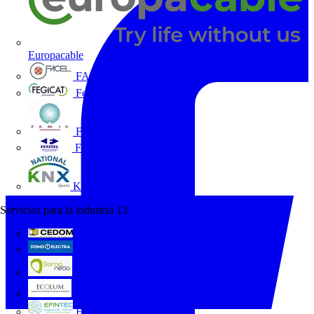
Europacable
FACEL
Fegicat
FENIE
FENITEL
KNX España
Servicios para la industria
13
CEDOM
Domo Electra
Domonetio
Ecolum
Efintec