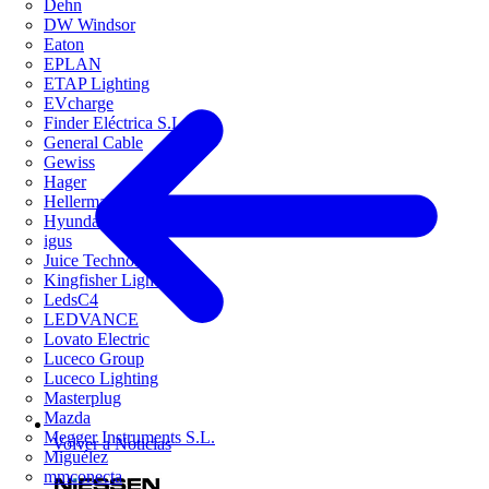
Dehn
DW Windsor
Eaton
EPLAN
ETAP Lighting
EVcharge
Finder Eléctrica S.L.U
General Cable
Gewiss
Hager
HellermannTyton
Hyundai Electric
igus
Juice Technology
Kingfisher Lighting
LedsC4
LEDVANCE
Lovato Electric
Luceco Group
Luceco Lighting
Masterplug
Mazda
Megger Instruments S.L.
Volver a Noticias
Miguélez
mmconecta