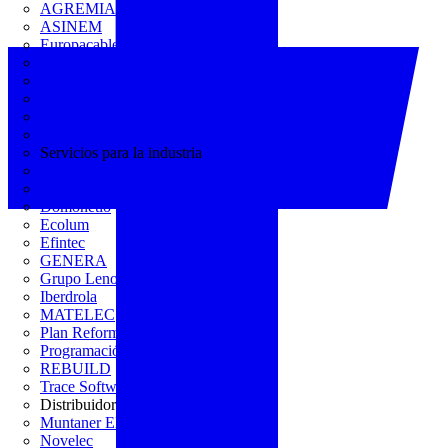
AGREMIA
ASINEM
Europacable
FACEL
Fegicat
FENIE
FENITEL
KNX España
Servicios para la industria
CEDOM
Domo Electra
Domonetio
Ecolum
Efintec
GENERA
Grupo Lenor
Iberdrola
MATELEC
Plan Reforma
Programación Integral
REBUILD
Trace Software
Distribuidor
Muntaner Electro
Novelec