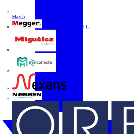
Mazda
Megger Instruments S.L.
Miguélez
mmconecta
Nexans
Niessen