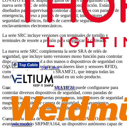
LOVATO Electric amplía su gama de relés de seguridad con la
nueva serie SRC de relés de seguridad mono función. Están
diseñados para supervisar y controlar aplicaciones con paradas de
emergencia, acceso a puertas de seguridad, interruptores de
seguridad magnéticos, finales de carrera de seguridad y
enclavamientos electromecánicos.
La serie SRC incluye versiones con terminales de tornillo y
terminales de resorte a presión para simplificar el cableado.
La nueva serie SRC complementa la serie SRA de relés de
seguridad, que incluye tanto versiones mono función para controlar
dispositivos de control a dos manos o dispositivos de seguridad con
OSSD (como cortinas ópticas, escáneres láser y sensores RFID),
Top Cable
como la versión multifunción SRAMF21, que integra todas las
funciones principales de seguridad en un solo producto.
Gracias al selector frontal, el SRAMF21 puede configurarse para
VELTIUM
controlar diversos dispositivos de seguridad, como paradas de
emergencia, acceso a puertas protectoras, interruptores de seguridad
magnéticos, finales de carrera de seguridad, enclavamientos
electromecánicos y cortinas ópticas de seguridad.
Completa la oferta de relés de seguridad de LOVATO Electric el
avanzado modelo SRPMFA164, un dispositivo autónomo capaz de
Weidmüller