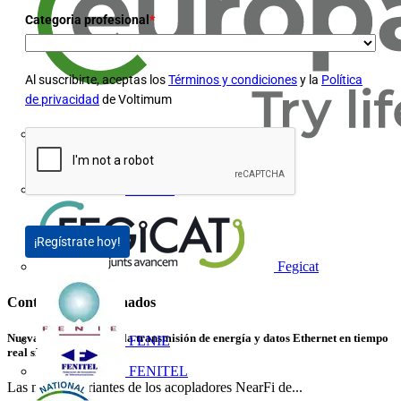
Categoria profesional
*
Al suscribirte, aceptas los
Términos y condiciones
y la
Política
de privacidad
de Voltimum
Europacable
FACEL
¡Regístrate hoy!
Fegicat
Contenidos relacionados
Nuevas variantes para la transmisión de energía y datos Ethernet en tiempo
FENIE
real sin contacto
FENITEL
Las nuevas variantes de los acopladores NearFi de...