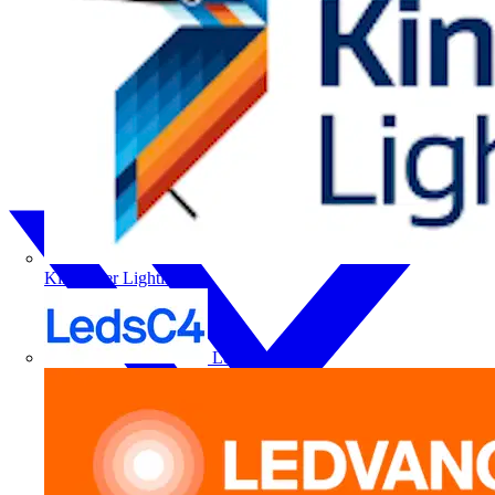
Kingfisher Lighting
LedsC4