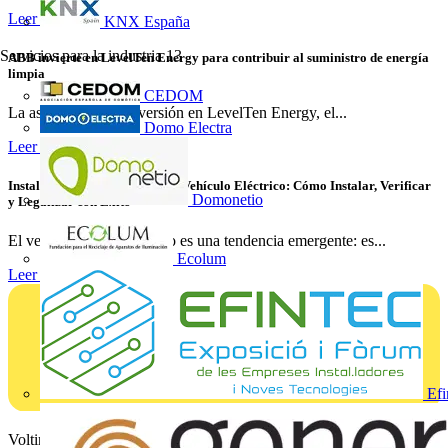
Leer más
KNX España
Servicios para la industria
13
ABB invierte en LevelTen Energy para contribuir al suministro de energía
limpia
CEDOM
La asociación y la inversión en LevelTen Energy, el...
Domo Electra
Leer más
Instalaciones de Recarga para Vehículo Eléctrico: Cómo Instalar, Verificar
Domonetio
y Legalizar con Éxito
El vehículo eléctrico ya no es una tendencia emergente: es...
Ecolum
Leer más
Efi
Voltimum es una plataforma digital y comunidad que brinda a los