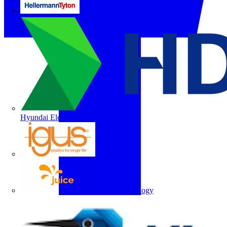
HellermannTyton
Hyundai Electric
igus
Juice Technology