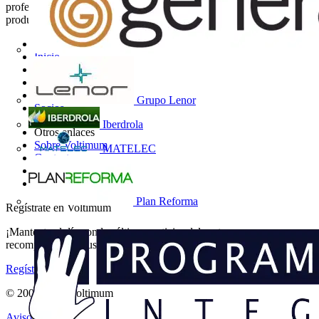
profesionales eléctricos noticias del sector, información de
productos, formación y herramientas para el sector eléctrico.
Mapa del sitio
Inicio
Noticias
Academy
Productos
Grupo Lenor
Socios
Iberdrola
Otros enlaces
Sobre Voltimum
MATELEC
Contacto
Catálogos
Grupo Voltimum
Plan Reforma
Regístrate en Voltimum
¡Mantente al día con las últimas noticias del sector y gana
recompensas por tus compras eléctricas!
Regístrate aquí
© 2002-
2026
Voltimum
Aviso legal