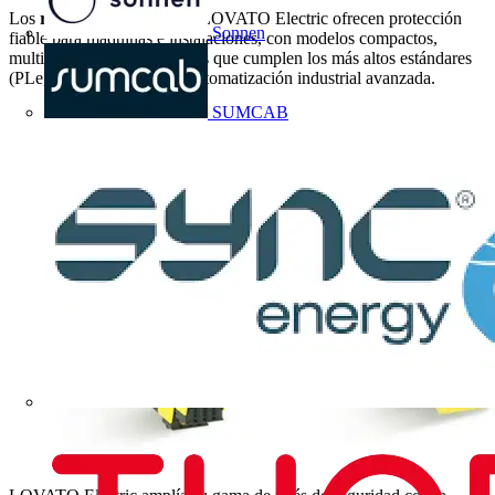
Los
relés de seguridad
de LOVATO Electric ofrecen protección
Sonnen
fiable para máquinas e instalaciones, con modelos compactos,
multifunción y programables que cumplen los más altos estándares
(PLe, SIL3), ideales para automatización industrial avanzada.
SUMCAB