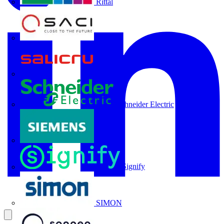
Rittal
SACI
Salicru
Schneider Electric
Siemens
Signify
SIMON