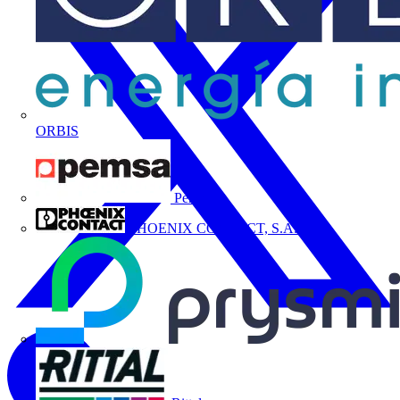
ORBIS
Pemsa
PHOENIX CONTACT, S.A.U.