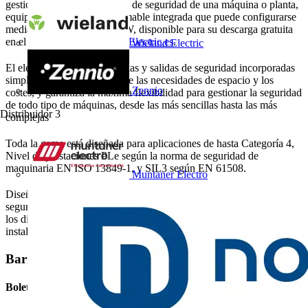
gestionar todas las funciones de seguridad de una máquina o planta,
equipado con lógica programable integrada que puede configurarse
mediante el software SRPSW, disponible para su descarga gratuita
en el sitio web
www.LovatoElectric.es
.
Wieland Electric
El elevado número de entradas y salidas de seguridad incorporadas
simplifica el cableado, reduce las necesidades de espacio y los
Zennio
costes, y garantiza la máxima flexibilidad para gestionar la seguridad
de todo tipo de máquinas, desde las más sencillas hasta las más
Distribuidor
3
complejas
Toda la gama está diseñada para aplicaciones de hasta Categoría 4,
Nivel de prestaciones PLe según la norma de seguridad de
maquinaria EN ISO 13849-1, y SIL3 según EN 61508.
Muntaner Electro
Diseñados para las aplicaciones más exigentes, los relés de
seguridad de LOVATO Electric garantizan una supervisión eficaz de
los dispositivos de seguridad, ofreciendo fiabilidad, facilidad de
instalación y cumplimiento de las normas de seguridad más estrictas.
Barra lateral
Boletín informativo