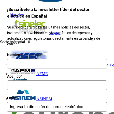
¡Suscríbete a la newsletter líder del sector
Novelec
eléctrico en España!
Suscríbete para recibir las últimas noticias del sector,
invitaciones a webinars en vivo, artículos de expertos y
Sinelec
actualizaciones regulatorias directamente en tu bandeja de
Socio industrial
10
entrada.
Nombre
*
AFEC, Asociación de Fabricantes de Eq
AFME
Apellido
*
AGREMIA
Email
*
ASINEM