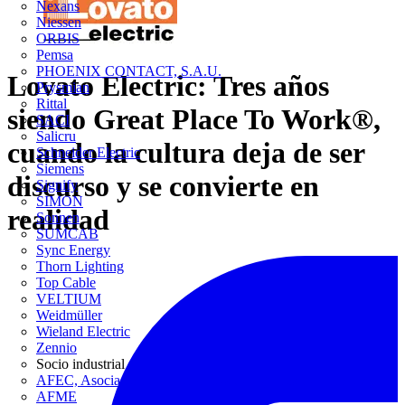
Nexans
Niessen
ORBIS
Pemsa
PHOENIX CONTACT, S.A.U.
Lovato Electric: Tres años
Prysmian
Rittal
siendo Great Place To Work®,
SACI
Salicru
cuando la cultura deja de ser
Schneider Electric
Siemens
discurso y se convierte en
Signify
SIMON
realidad
Sonnen
SUMCAB
Sync Energy
Thorn Lighting
Top Cable
VELTIUM
Weidmüller
Wieland Electric
Zennio
Socio industrial
AFEC, Asociación de Fabricantes de Equipos de Climatización
AFME