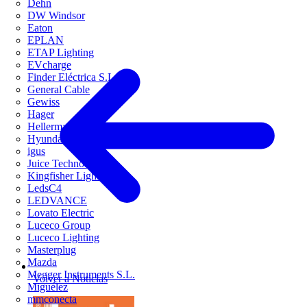
Dehn
DW Windsor
Eaton
EPLAN
ETAP Lighting
EVcharge
Finder Eléctrica S.L.U
General Cable
Gewiss
Hager
HellermannTyton
Hyundai Electric
igus
Juice Technology
Kingfisher Lighting
LedsC4
LEDVANCE
Lovato Electric
Luceco Group
Luceco Lighting
Masterplug
Mazda
Megger Instruments S.L.
Volver a Noticias
Miguélez
mmconecta