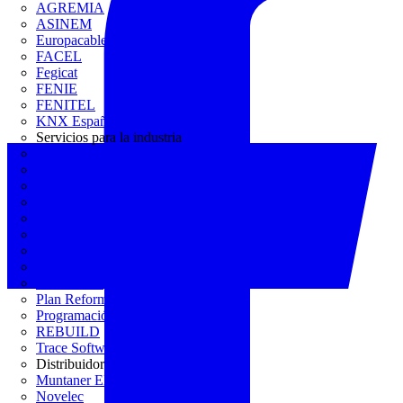
AGREMIA
ASINEM
Europacable
FACEL
Fegicat
FENIE
FENITEL
KNX España
Servicios para la industria
CEDOM
Domo Electra
Domonetio
Ecolum
Efintec
GENERA
Grupo Lenor
Iberdrola
MATELEC
Plan Reforma
Programación Integral
REBUILD
Trace Software
Distribuidor
Muntaner Electro
Novelec