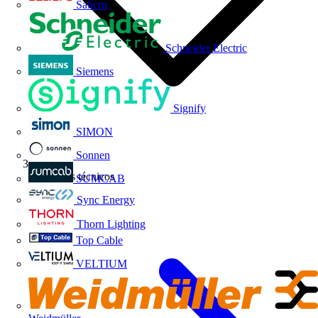
Salicru
Schneider Electric
Siemens
Signify
SIMON
Sonnen
Artículos técnicos
SUMCAB
Sync Energy
Thorn Lighting
Top Cable
VELTIUM