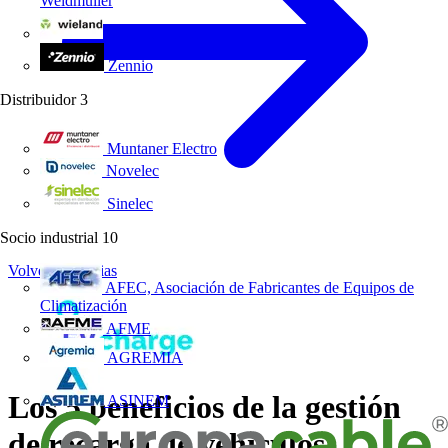
Weidmüller
Wieland Electric
Zennio
Distribuidor
3
Muntaner Electro
Novelec
Sinelec
Socio industrial
10
Volver a Noticias
AFEC, Asociación de Fabricantes de Equipos de
Climatización
AFME
AGREMIA
Los 5 beneficios de la gestión
ASINEM
de recarga de vehículos