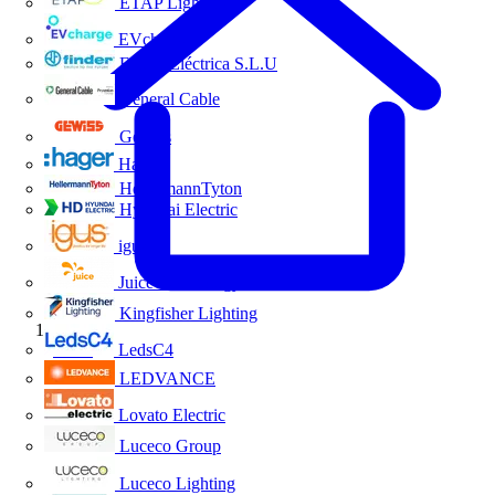
ETAP Lighting
EVcharge
Finder Eléctrica S.L.U
General Cable
Gewiss
Hager
HellermannTyton
Hyundai Electric
igus
Juice Technology
Kingfisher Lighting
Inicio
LedsC4
LEDVANCE
Lovato Electric
Luceco Group
Luceco Lighting