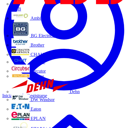
ABB
Ambilamp
BG Electrical
Brother
CHAUVIN ARNOUX
CHINT
Circutor
D-Line
Dehn
Iniciar sesión
Registrarse
DW Windsor
Eaton
EPLAN