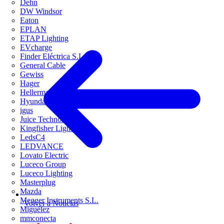
Dehn
DW Windsor
Eaton
EPLAN
ETAP Lighting
EVcharge
Finder Eléctrica S.L.U
General Cable
Gewiss
Hager
HellermannTyton
Hyundai Electric
igus
Juice Technology
Kingfisher Lighting
LedsC4
LEDVANCE
Lovato Electric
Luceco Group
Luceco Lighting
Masterplug
Mazda
Megger Instruments S.L.
Volver a Noticias
Miguélez
mmconecta