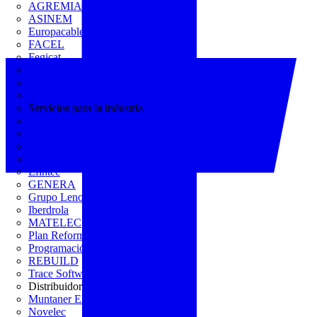
AGREMIA
ASINEM
Europacable
FACEL
Fegicat
FENIE
FENITEL
KNX España
Servicios para la industria
CEDOM
Domo Electra
Domonetio
Ecolum
Efintec
GENERA
Grupo Lenor
Iberdrola
MATELEC
Plan Reforma
Programación Integral
REBUILD
Trace Software
Distribuidor
Muntaner Electro
Novelec