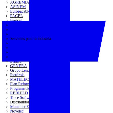
AGREMIA
ASINEM
Europacable
FACEL
Fegicat
FENIE
FENITEL
KNX España
Servicios para la industria
CEDOM
Domo Electra
Domonetio
Ecolum
Efintec
GENERA
Grupo Lenor
Iberdrola
MATELEC
Plan Reforma
Programación Integral
REBUILD
Trace Software
Distribuidor
Muntaner Electro
Novelec