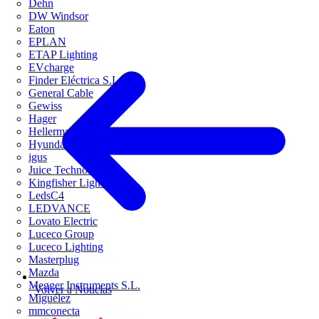
Dehn
DW Windsor
Eaton
EPLAN
ETAP Lighting
EVcharge
Finder Eléctrica S.L.U
General Cable
Gewiss
Hager
HellermannTyton
Hyundai Electric
igus
Juice Technology
Kingfisher Lighting
LedsC4
LEDVANCE
Lovato Electric
Luceco Group
Luceco Lighting
Masterplug
Mazda
Megger Instruments S.L.
Volver a Noticias
Miguélez
mmconecta