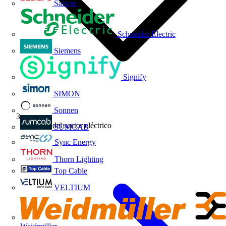
Salicru
Schneider Electric
Siemens
Signify
SIMON
Sonnen
Noticias del sector eléctrico
SUMCAB
Sync Energy
Thorn Lighting
Top Cable
VELTIUM