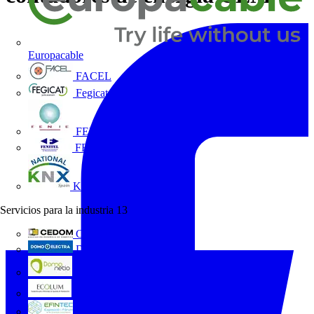
Europacable
FACEL
Fegicat
FENIE
FENITEL
KNX España
Servicios para la industria
13
CEDOM
Domo Electra
Domonetio
Ecolum
Efintec