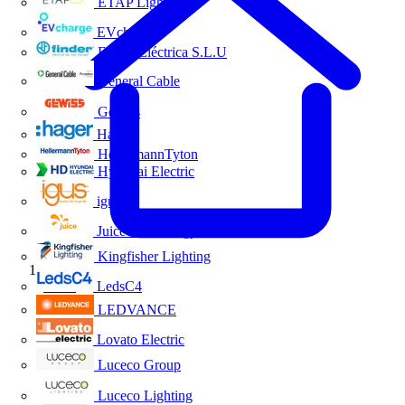
ETAP Lighting
EVcharge
Finder Eléctrica S.L.U
General Cable
Gewiss
Hager
HellermannTyton
Hyundai Electric
igus
Juice Technology
Kingfisher Lighting
Inicio
LedsC4
LEDVANCE
Lovato Electric
Luceco Group
Luceco Lighting