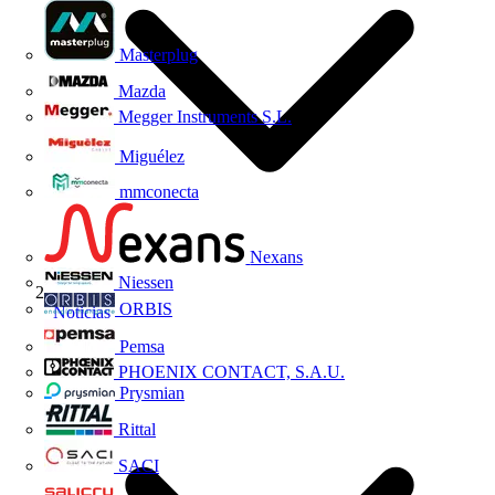
Masterplug
Mazda
Megger Instruments S.L.
Miguélez
mmconecta
Nexans
Niessen
ORBIS
Noticias
Pemsa
PHOENIX CONTACT, S.A.U.
Prysmian
Rittal
SACI