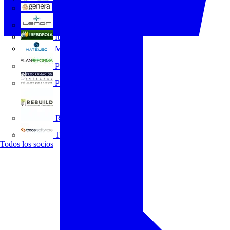
GENERA
Grupo Lenor
Iberdrola
MATELEC
Plan Reforma
Programación Integral
REBUILD
Trace Software
Todos los socios