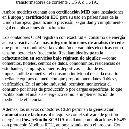
transformadores de corriente …/5 A o …/1A.
Ambos modelos cuentan con 
certificación MID
 para instalaciones 
en Europa y 
certificación IEC
 para su uso en países fuera de la 
Unión Europea, garantizando precisión, seguridad y cumplimiento 
legal en aplicaciones de facturación.
Los contadores CEM registran con exactitud el consumo de energía 
activa y reactiva. Además, 
integran funciones de análisis de redes
que permiten monitorizar la evolución de variables eléctricas como 
tensión, potencia y frecuencia. Resultan 
ideales para la 
refacturación en servicios bajo régimen de alquiler
 —como 
comercios, hoteles, centros de datos, condominios, residencias de 
estudiantes, campings o puertos deportivos—, donde es 
imprescindible monetizar el consumo individual de cada usuario 
mediante equipos de medición que proporcionen datos fiables y 
verificables. En el ámbito industrial, permiten monitorizar el 
consumo por líneas de producción o por cargas específicas, lo que 
facilita tanto el análisis energético como la implementación de 
medidas de eficiencia.
Además, los nuevos contadores CEM permiten la 
generación 
automática de facturas
 al integrarse con el software de gestión 
energética 
PowerStudio SCADA
 mediante comunicaciones RS485 
con protocolo Modbus RTU, automatizando todo el proceso. Con 