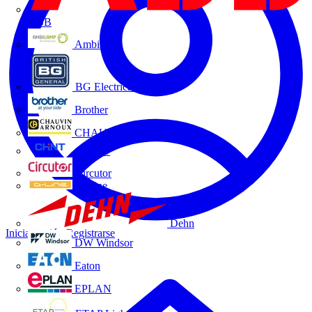
ABB
Ambilamp
BG Electrical
Brother
CHAUVIN ARNOUX
CHINT
Circutor
D-Line
Dehn
Iniciar sesión
Registrarse
DW Windsor
Eaton
EPLAN