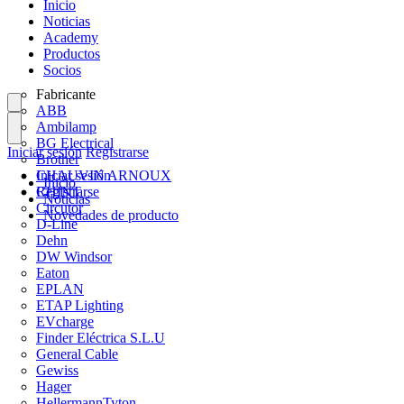
Inicio
Noticias
Academy
Productos
Socios
Fabricante
ABB
Ambilamp
BG Electrical
Iniciar sesión
Registrarse
Brother
CHAUVIN ARNOUX
Iniciar sesión
Inicio
CHINT
Registrarse
Noticias
Circutor
Novedades de producto
D-Line
Dehn
DW Windsor
Eaton
EPLAN
ETAP Lighting
EVcharge
Finder Eléctrica S.L.U
General Cable
Gewiss
Hager
HellermannTyton