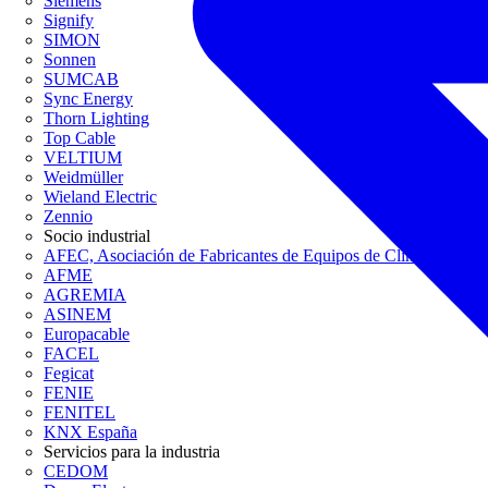
Siemens
Signify
SIMON
Sonnen
SUMCAB
Sync Energy
Thorn Lighting
Top Cable
VELTIUM
Weidmüller
Wieland Electric
Zennio
Socio industrial
AFEC, Asociación de Fabricantes de Equipos de Climatización
AFME
AGREMIA
ASINEM
Europacable
FACEL
Fegicat
FENIE
FENITEL
KNX España
Servicios para la industria
CEDOM