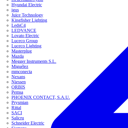
Hyundai Electric
igus
Juice Technology
Kingfisher Lighting
LedsC4
LEDVANCE
Lovato Electric
Luceco Group
Luceco Lighting
Masterplug
Mazda
Megger Instruments S.L.
Miguélez
mmconecta
Nexans
Niessen
ORBIS
Pemsa
PHOENIX CONTACT, S.A.U.
Prysmian
Rittal
SACI
Salicru
Schneider Electric