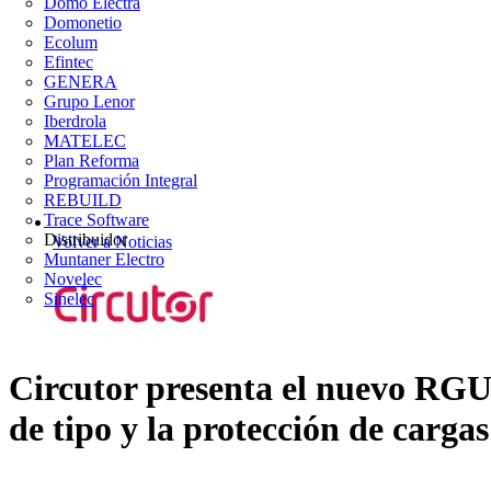
Domo Electra
Domonetio
Ecolum
Efintec
GENERA
Grupo Lenor
Iberdrola
MATELEC
Plan Reforma
Programación Integral
REBUILD
Trace Software
Distribuidor
Volver a Noticias
Muntaner Electro
Novelec
Sinelec
Circutor presenta el nuevo RGU
de tipo y la protección de carga