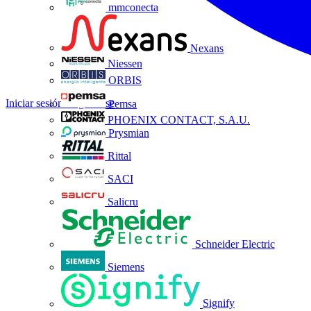
mmconecta
Nexans
Niessen
ORBIS
Iniciar sesión
Registrarse
Pemsa
PHOENIX CONTACT, S.A.U.
Prysmian
Rittal
SACI
Salicru
Schneider Electric
Siemens
Signify