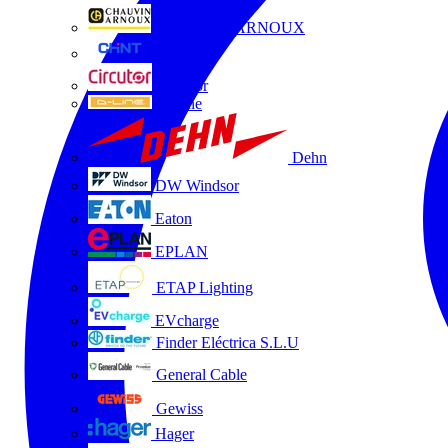
CHAUVIN ARNOUX
CHINT
Circutor
D-Line
Dehn
DW Windsor
Eaton
EPLAN
ETAP Lighting
EVcharge
Finder Eléctrica S.L.U
General Cable
Gewiss
Hager