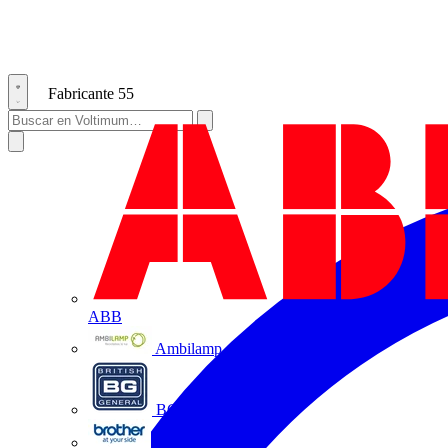
Fabricante
55
ABB
Ambilamp
BG Electrical
Brother