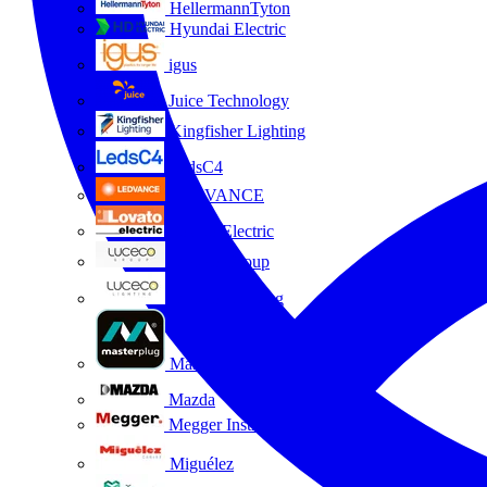
HellermannTyton
Hyundai Electric
igus
Juice Technology
Kingfisher Lighting
LedsC4
LEDVANCE
Lovato Electric
Luceco Group
Luceco Lighting
Masterplug
Mazda
Megger Instruments S.L.
Miguélez