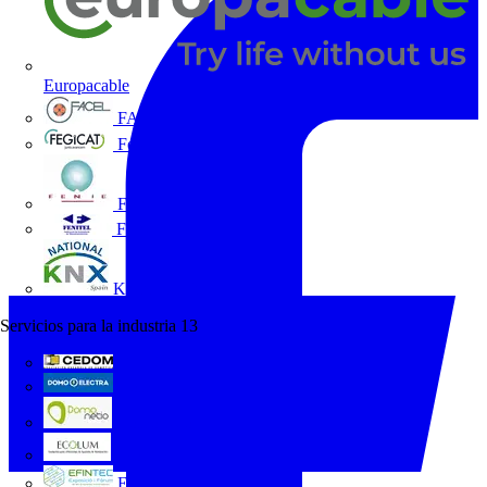
Europacable
FACEL
Fegicat
FENIE
FENITEL
KNX España
Servicios para la industria
13
CEDOM
Domo Electra
Domonetio
Ecolum
Efintec