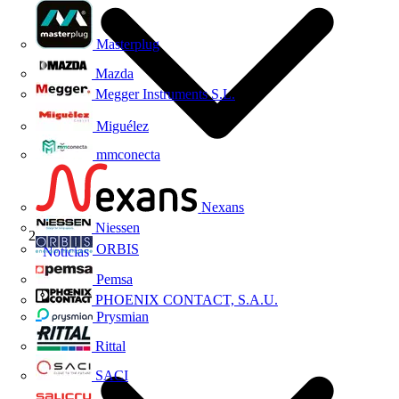
Masterplug
Mazda
Megger Instruments S.L.
Miguélez
mmconecta
Nexans
Niessen
ORBIS
Noticias
Pemsa
PHOENIX CONTACT, S.A.U.
Prysmian
Rittal
SACI