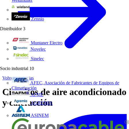
Weidmüller
Wieland Electric
Zennio
Distribuidor
3
Muntaner Electro
Novelec
Sinelec
Socio industrial
10
Volver a Noticias
AFEC, Asociación de Fabricantes de Equipos de
Climatización
Circuitos de aire acondicionado
AFME
y calefacción
AGREMIA
ASINEM