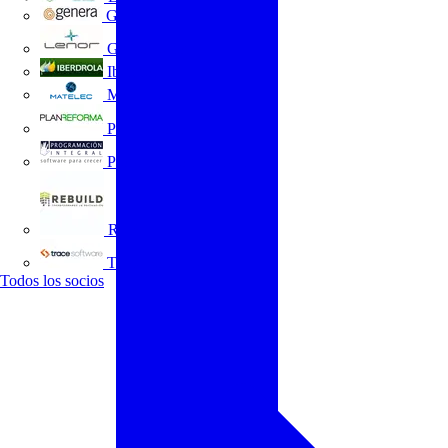
GENERA
Grupo Lenor
Iberdrola
MATELEC
Plan Reforma
Programación Integral
REBUILD
Trace Software
Todos los socios