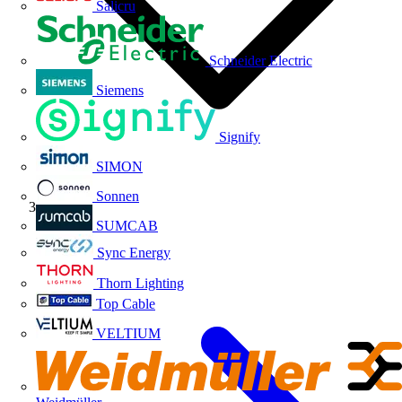
Salicru
Schneider Electric
Siemens
Signify
SIMON
Sonnen
Índice
SUMCAB
Sync Energy
Thorn Lighting
Top Cable
VELTIUM