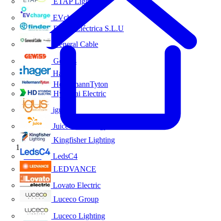
ETAP Lighting
EVcharge
Finder Eléctrica S.L.U
General Cable
Gewiss
Hager
HellermannTyton
Hyundai Electric
igus
Juice Technology
Kingfisher Lighting
Inicio
LedsC4
LEDVANCE
Lovato Electric
Luceco Group
Luceco Lighting