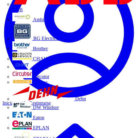
ABB
Ambilamp
BG Electrical
Brother
CHAUVIN ARNOUX
CHINT
Circutor
D-Line
Dehn
Iniciar sesión
Registrarse
DW Windsor
Eaton
EPLAN