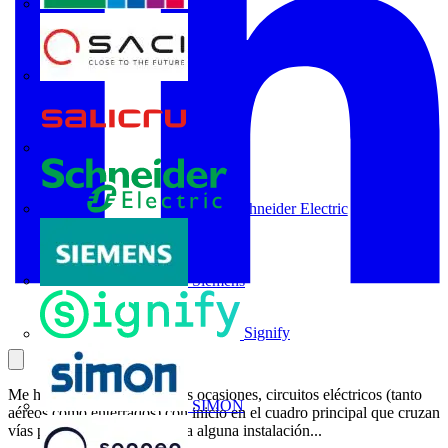
Rittal
SACI
Salicru
Schneider Electric
Siemens
Signify
Me he encontrado en algunas ocasiones, circuitos eléctricos (tanto
SIMON
aéreos como enterrados) con inicio en el cuadro principal que cruzan
vías públicas para alimentar a alguna instalación...