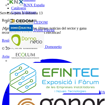
Contacto
KNX España
Catálogos
Grupo Voltimum
Servicios para la industria
13
Regístrate en Voltimum
CEDOM
¡Mantente al día con las últimas noticias del sector y gana
Domo Electra
recompensas por tus compras eléctricas!
Regístrate aquí
Domonetio
© 2002-
2026
Voltimum
Aviso legal
Ecolum
Efi