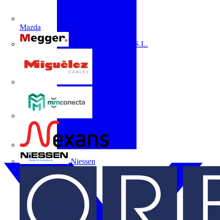
Mazda
Megger Instruments S.L.
Miguélez
mmconecta
Nexans
Niessen