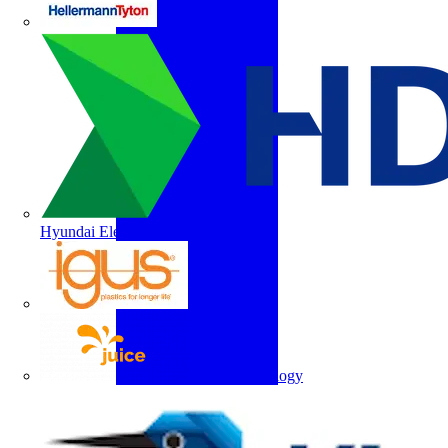
HellermannTyton
Hyundai Electric
igus
Juice Technology