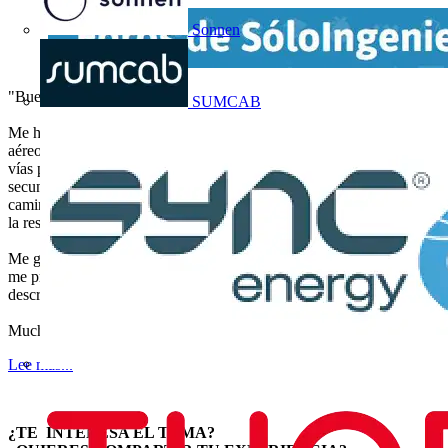
Sonnen
"Buenos días.
SUMCAB
Me he encontrado en algunas ocasiones, circuitos eléctricos (tanto
aéreos como enterrados) con inicio en el cuadro principal que cruzan
vías públicas para alimentar a alguna instalación (con un cuadro
secundario o no) que la misma propiedad tiene al otro lado de un
camino/pequeña carretera de titularidad pública. Cuando pregunto,
la respuesta es siempre que "están ahí de toda la vida".
Me gustaría saber que normativa/permisos debo tener en cuenta si se
me presenta un caso para un proyecto eléctrico con la particularidad
descrita.
Muchas gracias compañeros."
Lee más...
¿TE INTERESA EL TEMA?