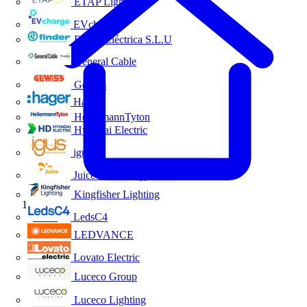
ETAP Lighting
EVcharge
Finder Eléctrica S.L.U
General Cable
Gewiss
Hager
HellermannTyton
Hyundai Electric
igus
Juice Technology
Kingfisher Lighting
Inicio
LedsC4
LEDVANCE
Lovato Electric
Luceco Group
Luceco Lighting