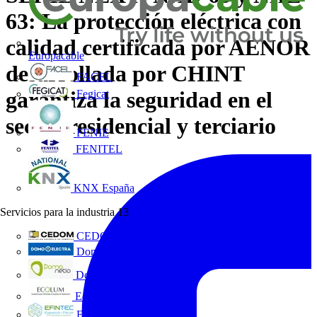
63: La protección eléctrica con
calidad certificada por AENOR
Europacable
desarrollada por CHINT
FACEL
garantiza la seguridad en el
Fegicat
sector residencial y terciario
FENIE
FENITEL
KNX España
Servicios para la industria
13
CEDOM
Domo Electra
Domonetio
Ecolum
Efintec