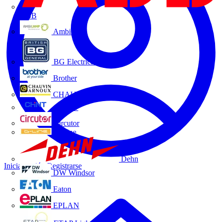
ABB
Ambilamp
BG Electrical
Brother
CHAUVIN ARNOUX
CHINT
Circutor
D-Line
Dehn
Iniciar sesión
Registrarse
DW Windsor
Eaton
EPLAN