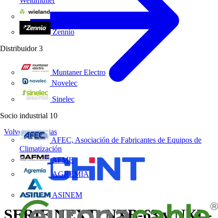
Weidmüller
Wieland Electric
Zennio
Distribuidor
3
Muntaner Electro
Novelec
Sinelec
Socio industrial
10
Volver a Noticias
AFEC, Asociación de Fabricantes de Equipos de
Climatización
AFME
AGREMIA
ASINEM
SERIE NEXT: NXB-63 y NXL-