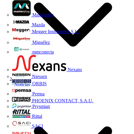
Masterplug
Mazda
Megger Instruments S.L.
Miguélez
mmconecta
Nexans
Niessen
ORBIS
Noticias
Pemsa
PHOENIX CONTACT, S.A.U.
Prysmian
Rittal
SACI