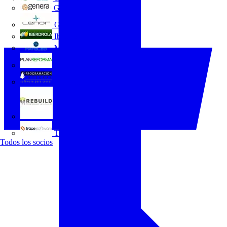
GENERA
Grupo Lenor
Iberdrola
MATELEC
Plan Reforma
Programación Integral
REBUILD
Trace Software
Todos los socios