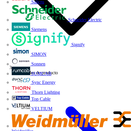
Salicru
Schneider Electric
Siemens
Signify
SIMON
Sonnen
Novedades de producto
SUMCAB
Sync Energy
Thorn Lighting
Top Cable
VELTIUM