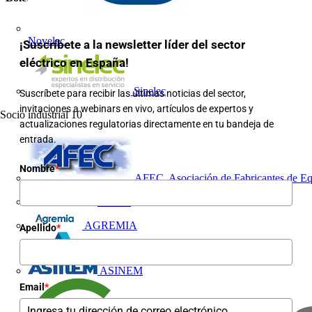
Novelec
¡Suscríbete a la newsletter líder del sector
eléctrico en España!
Sinelec
Suscríbete para recibir las últimas noticias del sector,
invitaciones a webinars en vivo, artículos de expertos y
Socio industrial
10
actualizaciones regulatorias directamente en tu bandeja de
entrada.
Nombre
*
AFEC, Asociación de Fabricantes de Eq
AFME
AGREMIA
Apellido
*
ASINEM
Email
*