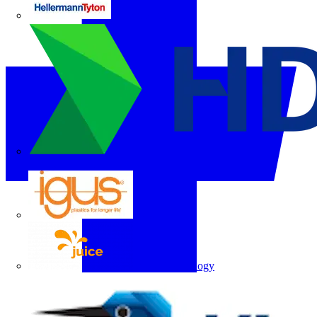
HellermannTyton
Hyundai Electric
igus
Juice Technology