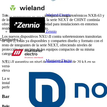
Wieland Electric
Tras el lanzamiento de los interruptores magnetotérmicos NXB-63 y
de los diferenciales NXL-63, la serie NEXT de CHINT continúa
ofreciendo alternativas de calidad para instalaciones en entornos
residenciales y de uso terciario.
Zennio
Los nuevos dispositivos NXU-II contra sobretensiones transitorias
Distribuidor
3
de tipo 2, están ya disponibles y comparten diseño y formato con el
resto de integrantes de la serie NEXT, ofreciendo niveles de
protección por encima de los equipos compactos de su misma
categoría.
Muntaner Electro
NXU-II garantiza un nivel de protección Imax de 20 kA en su
versión básica o incluso de 40 kA en su versión de protección
elevada, todo ello en formato de cartucho extraíble.
La serie NXU-II, con sus distintas configuraciones aptas para
instalaciones monofásicas y trifásicas (1+1 y 3+1), se adapta a la
perfección tanto a instalaciones residenciales como terciarias.
Barra lateral
Boletín informativo