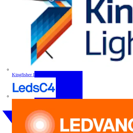
Kingfisher Lighting
LedsC4