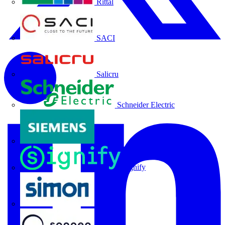
Rittal
SACI
Salicru
Schneider Electric
Siemens
Signify
SIMON