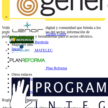
Voltimum es una plataforma digital y comunidad que brinda a los
profesionales eléctricos noticias del sector, información de
Grupo Lenor
productos, formación y herramientas para el sector eléctrico.
Iberdrola
Mapa del sitio
Inicio
MATELEC
Noticias
Academy
Productos
Socios
Plan Reforma
Otros enlaces
Sobre Voltimum
Contacto
Catálogos
Grupo Voltimum
Regístrate en Voltimum