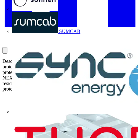
Sonnen
SUMCAB
Descubre la nueva serie NXU-II de CHINT, la vanguardia en
protección contra sobretensiones transitorias. Con niveles de
protección Imax de hasta 40 kA y un diseño compatible con la serie
NEXT, ofrece seguridad y rendimiento para instalaciones
residenciales y terciarias. ¿Estás listo para elevar el estándar de
protección en tus proyectos?