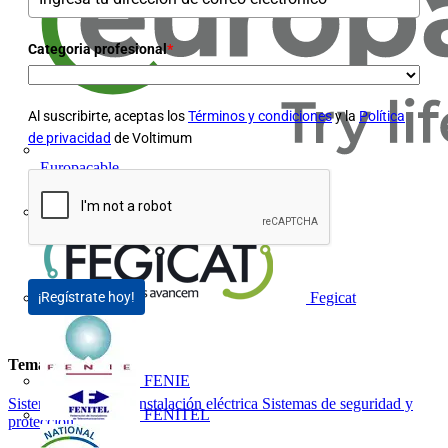
Categoria profesional
*
Al suscribirte, aceptas los
Términos y condiciones
y la
Política
de privacidad
de Voltimum
Europacable
FACEL
Fegicat
¡Regístrate hoy!
Temas
FENIE
Sistemas de control
Instalación eléctrica
Sistemas de seguridad y
FENITEL
protección