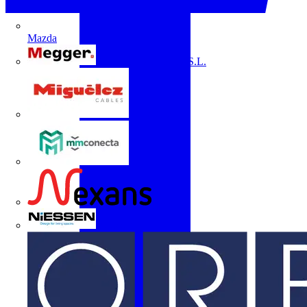
Mazda
Megger Instruments S.L.
Miguélez
mmconecta
Nexans
Niessen