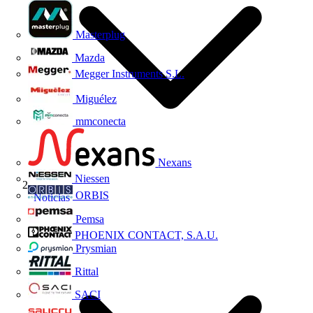
Masterplug
Mazda
Megger Instruments S.L.
Miguélez
mmconecta
Nexans
Niessen
ORBIS
Noticias
Pemsa
PHOENIX CONTACT, S.A.U.
Prysmian
Rittal
SACI