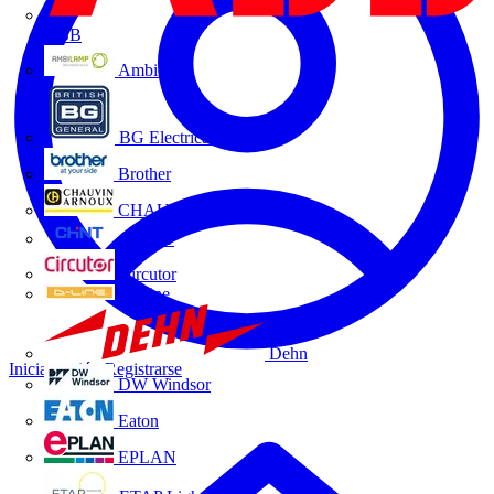
ABB
Ambilamp
BG Electrical
Brother
CHAUVIN ARNOUX
CHINT
Circutor
D-Line
Dehn
Iniciar sesión
Registrarse
DW Windsor
Eaton
EPLAN