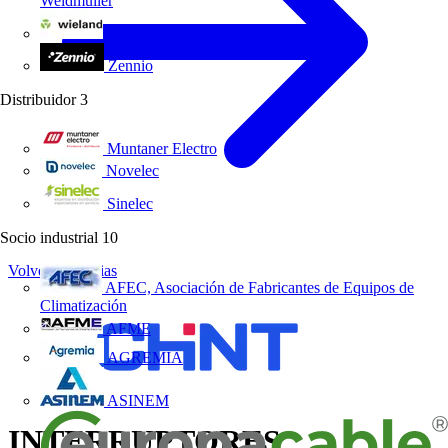
Weidmüller
Wieland Electric
Zennio
Distribuidor
3
Muntaner Electro
Novelec
Sinelec
Socio industrial
10
Volver a Noticias
AFEC, Asociación de Fabricantes de Equipos de
Climatización
AFME
AGREMIA
ASINEM
INTERRUPTORES