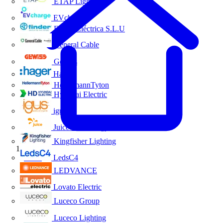
ETAP Lighting
EVcharge
Finder Eléctrica S.L.U
General Cable
Gewiss
Hager
HellermannTyton
Hyundai Electric
igus
Juice Technology
Kingfisher Lighting
Inicio
LedsC4
LEDVANCE
Lovato Electric
Luceco Group
Luceco Lighting