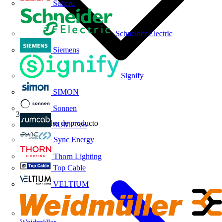
Salicru
Schneider Electric
Siemens
Signify
SIMON
Sonnen
Novedades de producto
SUMCAB
Sync Energy
Thorn Lighting
Top Cable
VELTIUM