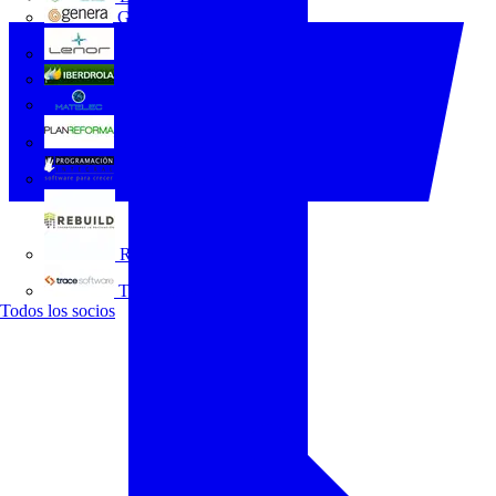
GENERA
Grupo Lenor
Iberdrola
MATELEC
Plan Reforma
Programación Integral
REBUILD
Trace Software
Todos los socios