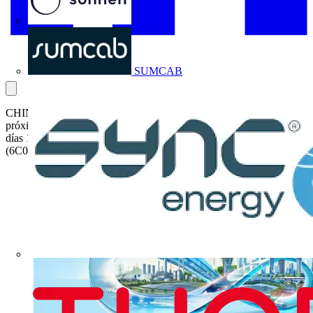
Sonnen
SUMCAB
CHINT, líder en soluciones inteligentes de energía, participará en la
próxima edición de Matelec, que se celebrará en IFEMA Madrid los
días 18, 19 y 20 de noviembre, con un stand en el pabellón 6
(6C09).