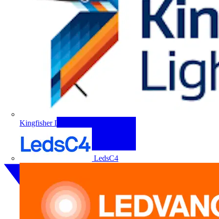
Kingfisher Lighting
LedsC4