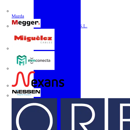
Mazda
Megger Instruments S.L.
Miguélez
mmconecta
Nexans
Niessen