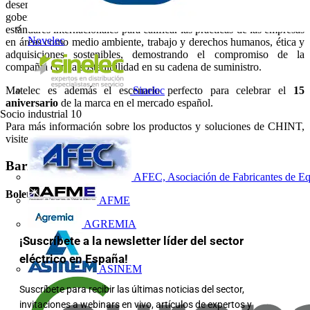
desempeño de las empresas en materia ambiental, social y de
gobernanza (ESG). Ecovadis utiliza una metodología basada en
estándares internacionales para calificar las prácticas de las empresas
Novelec
en áreas como medio ambiente, trabajo y derechos humanos, ética y
adquisiciones sostenibles, demostrando el compromiso de la
compañía con la sostenibilidad en su cadena de suministro.
Matelec es además el escenario perfecto para celebrar el
15
Sinelec
aniversario
de la marca en el mercado español.
Socio industrial
10
Para más información sobre los productos y soluciones de CHINT,
visite
www.chint.eu
Barra lateral
AFEC, Asociación de Fabricantes de Eq
Boletín informativo
AFME
AGREMIA
¡Suscríbete a la newsletter líder del sector
eléctrico en España!
ASINEM
Suscríbete para recibir las últimas noticias del sector,
invitaciones a webinars en vivo, artículos de expertos y