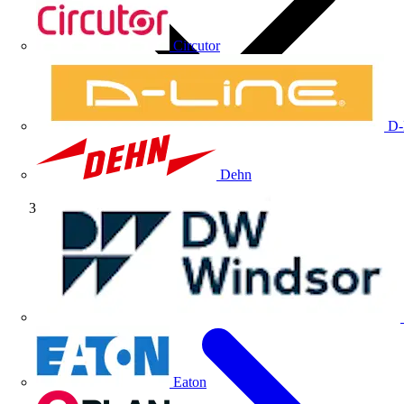
Circutor
D-
Dehn
Eventos
Eaton