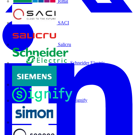
Rittal
SACI
Salicru
Schneider Electric
Siemens
Signify
SIMON