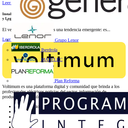
Leer más
Instalaciones de Recarga para Vehículo Eléctrico: Cómo Instalar, Verificar
y Legalizar con Éxito
El vehículo eléctrico ya no es una tendencia emergente: es...
Leer más
Grupo Lenor
Iberdrola
MATELEC
Plan Reforma
Voltimum es una plataforma digital y comunidad que brinda a los
profesionales eléctricos noticias del sector, información de
productos, formación y herramientas para el sector eléctrico.
Mapa del sitio
Inicio
Noticias
Academy
Productos