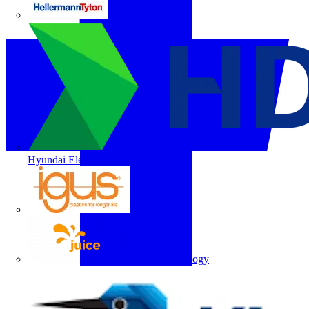
HellermannTyton
Hyundai Electric
igus
Juice Technology