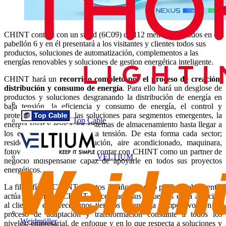
CHINT contará con un stand (6C09) de 112 metros cuadrados en el
pabellón 6 y en él presentará a los visitantes y clientes todos sus
productos, soluciones de automatización, complementos a las
energías renovables y soluciones de gestion energética inteligente.
CHINT hará un
recorrido completo por el proceso de creación,
distribución y consumo de energía
. Para ello hará un desglose de
productos y soluciones desgranando la distribución de energía en
baja tensión, la eficiencia y consumo de energía, el control y
protección industrial, las soluciones para segmentos emergentes, la
Top Cable
energía solar y eólica, los sistemas de almacenamiento hasta llegar a
los equipos de media y alta tensión. De esta forma cada sector;
residencial, industrial, elevación, aire acondicionado, maquinara,
fotovoltaico, eólico… puede contar con CHINT como un partner de
VELTIUM
negocio indispensable capaz de apoyarle en todos sus proyectos
energéticos.
La filosofía de CHINT en estos 15 años ha sido piensa globalmente,
actúa localmente. CHINT ha centrado sus esfuerzos en la atención
al cliente y en ofrecer unos tiempos de entrega competitivos, en un
proceso de adaptación y transformación constante a todos los
Weidmüller
niveles; empresarial, de enfoque y en lo que respecta a soluciones y