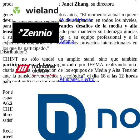
productos. Según palabras de
Janet Zhang
, su directora
general desde hace más de dos años, “El momento actual requiere
Wieland Electric
de una excepcional capacidad de adaptación en todos los niveles,
para dar respuesta a los
grandes desafíos de la media y alta
tensión
. CHINT está preparado para mantener su liderazgo gracias
a su volumen de producción, a su equipo professional y a la
Zennio
experiencia adquirida en los diversos proyectos internacionales en
los que ha participado.”
Distribuidor
3
CHINT no sólo tendrá un amplio stand, sino que también
participará en el foro
organizado por IFEMA realizando una
charla titulada "Adaptación de los equipos de Media y Alta Tensión
ante la transición energética y ecológica"
el día 18 a las 12 horas
Muntaner Electro
para profundizar en los desafíos de la alta tension.
Por último, CHINT quiere invitar a sus clientes a un
desayuno
en el
espacio del que dispondrá en el pabellón 6, primera planta (
sala
A6.2
) para explorar temas clave como: el portfolio de productos
CHINT en materia de distribución primaria y secundaria, los RMU
libres de SF6 hasta 24 kV y su capacidad de producción para
satisfacer los retos de la demanda actual.
Recientemente CHINT ha obtenido el reconocimiento
Ecovadis,
nivel oro
, calificación global de sostenibilidad que evalúa el