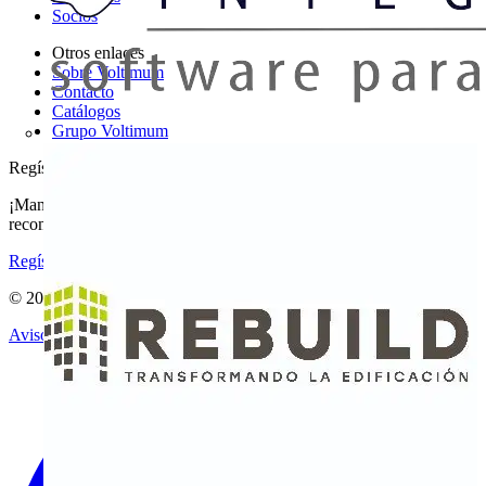
Socios
Otros enlaces
Sobre Voltimum
Contacto
Catálogos
Grupo Voltimum
Regístrate en Voltimum
¡Mantente al día con las últimas noticias del sector y gana
recompensas por tus compras eléctricas!
Regístrate aquí
© 2002-
2026
Voltimum
Aviso legal