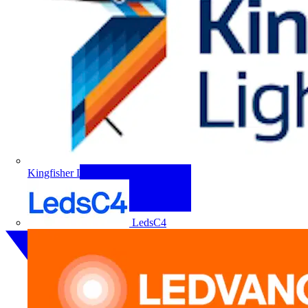
Kingfisher Lighting
LedsC4