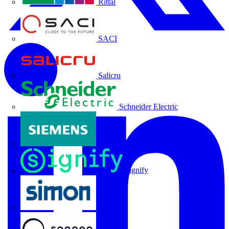
Rittal
SACI
Salicru
Schneider Electric
Siemens
Signify
SIMON