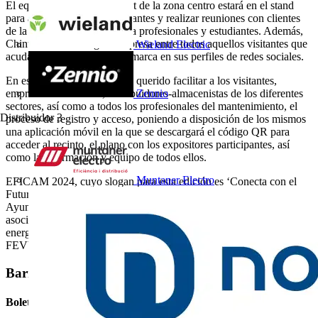
El equipo comercial de Chint de la zona centro estará en el stand
para atender a todos los visitantes y realizar reuniones con clientes
de la marca o para informar a profesionales y estudiantes. Además,
Chint sorteará un regalo sorpresa entre todos aquellos visitantes que
Wieland Electric
acudan al stand y sigan a la marca en sus perfiles de redes sociales.
En esta edición EFICAM ha querido facilitar a los visitantes,
empresas instaladoras, distribuidores-almacenistas de los diferentes
Zennio
sectores, así como a todos los profesionales del mantenimiento, el
Distribuidor
3
proceso de registro y acceso, poniendo a disposición de los mismos
una aplicación móvil en la que se descargará el código QR para
acceder al recinto, el plano con los expositores participantes, así
como la información y equipo de todos ellos.
Muntaner Electro
EFICAM 2024, cuyo slogan para esta edición es ‘Conecta con el
Futuro del sector’, cuenta con la colaboración de la Comunidad y el
Ayuntamiento de Madrid y con el respaldo de las principales
asociaciones empresariales y profesionales del sector eléctrico,
energético y de las instalaciones de nuestro país (APIEM, ADIME y
FEVYMAR).
Barra lateral
Boletín informativo