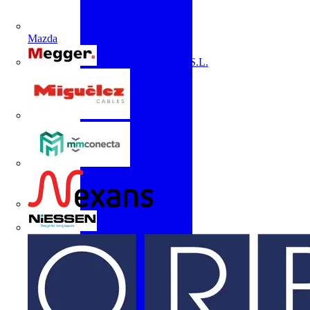
Mazda
Megger Instruments S.L.
Miguélez
mmconecta
Nexans
Niessen