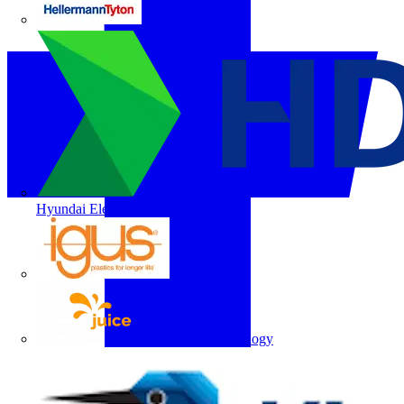
HellermannTyton
Hyundai Electric
igus
Juice Technology