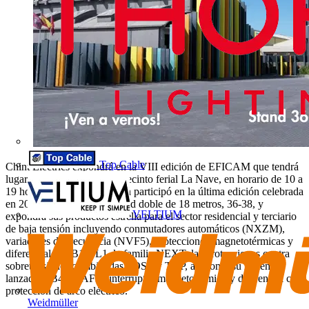
Top Cable
Chint Electrics expondrá en la VIII edición de EFICAM que tendrá
lugar el día 4 de abril en el recinto ferial La Nave, en horario de 10 a
19 horas. Chint, que también participó en la última edición celebrada
en 2022, contará con un stand doble de 18 metros, 36-38, y
VELTIUM
expondrá sus productos estrella para el sector residencial y terciario
de baja tensión incluyendo conmutadores automáticos (NXZM),
variadores de frecuencia (NVF5), protecciones magnetotérmicas y
diferenciales NB1/NL1, la familia NEXT, las protecciones contra
sobretensiones combinadas SOST y TOP, así como su recién
lanzado NB4LE-AFD, interruptor magnetotérmico y diferencial con
protección de arco eléctrico.
Weidmüller