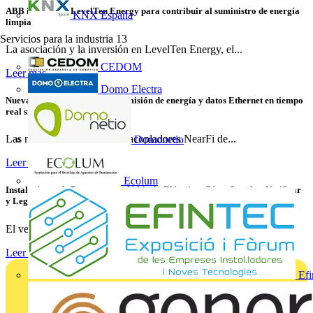
ABB invierte en LevelTen Energy para contribuir al suministro de energía
KNX España
limpia
Servicios para la industria
13
La asociación y la inversión en LevelTen Energy, el...
CEDOM
Leer más
Domo Electra
Nuevas variantes para la transmisión de energía y datos Ethernet en tiempo
real sin contacto
Las nuevas variantes de los acopladores NearFi de...
Domonetio
Leer más
Ecolum
Instalaciones de Recarga para Vehículo Eléctrico: Cómo Instalar, Verificar
y Legalizar con Éxito
El vehículo eléctrico ya no es una tendencia emergente: es...
Leer más
Efi