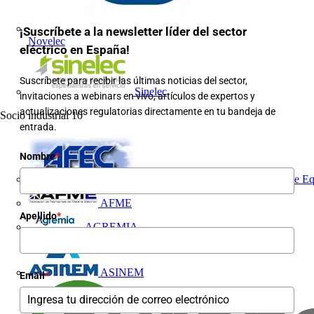
¡Suscríbete a la newsletter líder del sector
Novelec
eléctrico en España!
Suscríbete para recibir las últimas noticias del sector,
Sinelec
invitaciones a webinars en vivo, artículos de expertos y
actualizaciones regulatorias directamente en tu bandeja de
Socio industrial
10
entrada.
Nombre
*
AFEC, Asociación de Fabricantes de Eq
AFME
Apellido
*
AGREMIA
ASINEM
Email
*