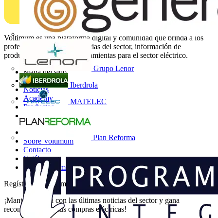
Voltimum es una plataforma digital y comunidad que brinda a los
profesionales eléctricos noticias del sector, información de
productos, formación y herramientas para el sector eléctrico.
Grupo Lenor
Mapa del sitio
Inicio
Iberdrola
Noticias
Academy
MATELEC
Productos
Socios
Otros enlaces
Plan Reforma
Sobre Voltimum
Contacto
Catálogos
Grupo Voltimum
Regístrate en Voltimum
¡Mantente al día con las últimas noticias del sector y gana
recompensas por tus compras eléctricas!