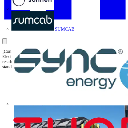
Sonnen
SUMCAB
¡Conecta con el futuro del sector eléctrico en EFICAM 2024! Chint
Electrics regresa con sus innovaciones en baja tensión para el sector
residencial y terciario. Descubre nuestros productos estrella en el
stand doble de 18 metros, 36-38.