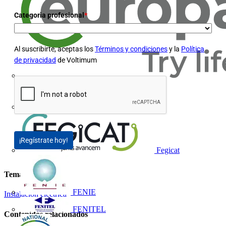
Categoria profesional
*
Al suscribirte, aceptas los
Términos y condiciones
y la
Política
de privacidad
de Voltimum
Europacable
FACEL
¡Regístrate hoy!
Fegicat
Temas
FENIE
Instalación eléctrica
FENITEL
Contenidos relacionados