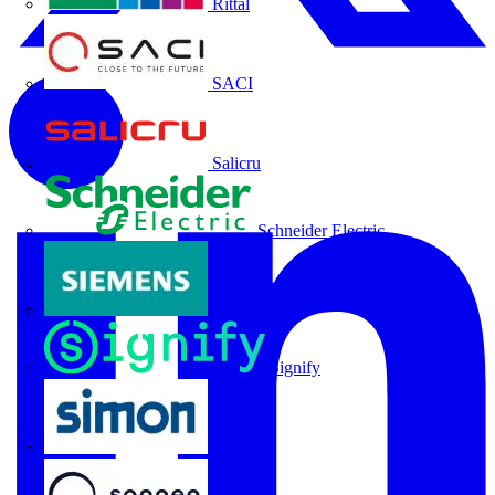
Rittal
SACI
Salicru
Schneider Electric
Siemens
Signify
SIMON