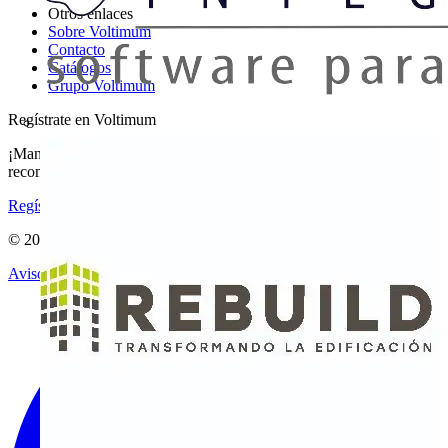
Otros enlaces
Sobre Voltimum
Contacto
Catálogos
Grupo Voltimum
Regístrate en Voltimum
¡Mantente al día con las últimas noticias del sector y gana
recompensas por tus compras eléctricas!
Regístrate aquí
© 2002-
2026
Voltimum
Aviso legal