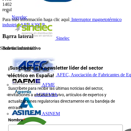
14025 y en apoyo de las exigencias mundiales de clientes y
reguladores de cadenas de suministro más sostenibles.
Novelec
Para más información haga clic aquí:
Interruptor magnetotérmico
industrial ABB S300 P
Barra lateral
Sinelec
Socio industrial
10
Boletín informativo
¡Suscríbete a la newsletter líder del sector
AFEC, Asociación de Fabricantes de Eq
eléctrico en España!
AFME
Suscríbete para recibir las últimas noticias del sector,
AGREMIA
invitaciones a webinars en vivo, artículos de expertos y
actualizaciones regulatorias directamente en tu bandeja de
entrada.
ASINEM
Nombre
*