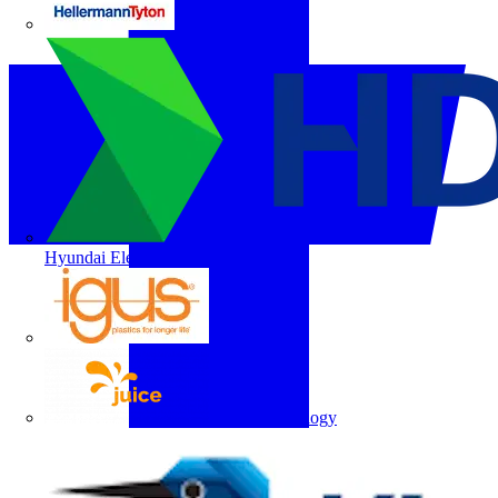
HellermannTyton
Hyundai Electric
igus
Juice Technology