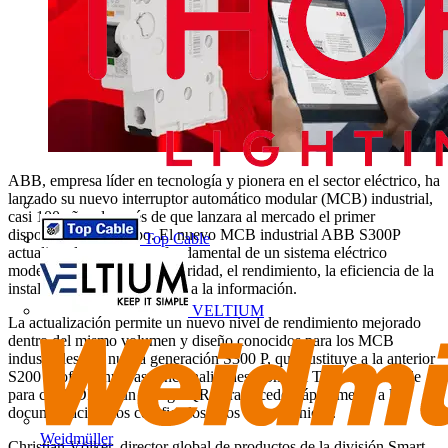
ABB, empresa líder en tecnología y pionera en el sector eléctrico, ha
lanzado su nuevo interruptor automático modular (MCB) industrial,
casi 100 años después de que lanzara al mercado el primer
dispositivo de este tipo. El nuevo MCB industrial ABB S300P
Top Cable
actualiza el componente fundamental de un sistema eléctrico
moderno, mejorando la seguridad, el rendimiento, la eficiencia de la
instalación y la accesibilidad a la información.
VELTIUM
La actualización permite un nuevo nivel de rendimiento mejorado
dentro del mismo volumen y diseño conocidos para los MCB
industriales. La nueva generación S300 P, que sustituye a la anterior
S200 P, ofrece nuevas funcionalidades, como el TPI, el clip doble
para carril DIN y un código QR para acceder rápidamente a la
documentación, los certificados y los datos técnicos.
Weidmüller
Christian Völker, director global de productos de la división Smart