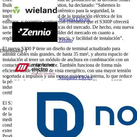
Buildings de ABB Electrification, ha declarado: “Sabemos lo
importante que es un magnetotérmico para la seguridad, la
inteligencia y la sostenibilidad de la instalación eléctrica de los
Wieland Electric
edificios, y podemos afirmar con confianza que el S300P ofrecerá
las mejores prestaciones técnicas del mercado. De hecho, esta nueva
serie de magnetotérmicos es líder del mercado en cuanto a
rendimiento, seguridad y eficiencia, y facilidad de instalación”.
Zennio
El nuevo S300 P tiene un diseño de terminal actualizado para
Distribuidor
3
admitir cables más grandes, de hasta 35 mm², y ahorra espacio de
instalación al tener un módulo de anchura en combinación con un
contacto auxiliar fijo inferior. También funciona de forma más
eficiente desde el punto de vista energético, con una mayor tensión
soportada a impulsos y una menor resistencia interna, lo que reduce
Muntaner Electro
la pérdida de potencia y aumenta la seguridad. El nuevo MCB
industrial se puede utilizar en todo el mundo y cuenta con las
certificaciones mundiales pertinentes.
El S300 P es el primer MCB evaluado según el marco de productos
de circularidad de ABB y aplicado con la etiqueta
EcoSolutions™
de la empresa, para una total transparencia sobre el impacto
medioambiental a lo largo del ciclo de vida del producto. Como
condición previa, el producto también ha sido verificado
externamente mediante Declaraciones Medioambientales de
Producto (EPD) de Tipo III, de conformidad con la norma ISO