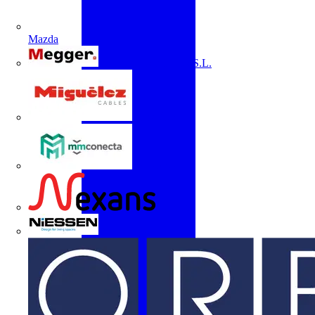
Mazda
Megger Instruments S.L.
Miguélez
mmconecta
Nexans
Niessen