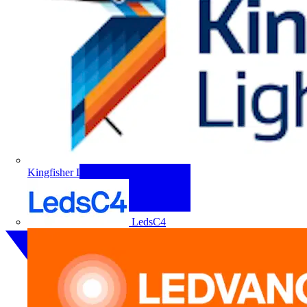
Kingfisher Lighting
LedsC4