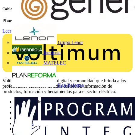
Cableado compacto con minibornas
Phoenix Contact ha añadido dos nuevas variantes a su cartera...
Leer más
Grupo Lenor
Iberdrola
MATELEC
Voltimum es una plataforma digital y comunidad que brinda a los
Plan Reforma
profesionales eléctricos noticias del sector, información de
productos, formación y herramientas para el sector eléctrico.
Mapa del sitio
Inicio
Noticias
Academy
Productos
Socios