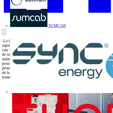
Sonnen
SUMCAB
-La última actualización de un componente eléctrico crítico mejora
significativamente el rendimiento, la seguridad y la sostenibilidad
casi 100 años después de su invención original. Las características
de seguridad del nuevo magnetotérmico de ABB incluyen un
aumento de la tensión de impulso soportada y un indicador de
posición de disparo (TPI) integrado para mostrar el estado de la
protección. Las prestaciones del nuevo S300P se deben al aumento
de la capacidad de corte y el dispositivo también ofrece facilidad de
instalación y mantenimiento.