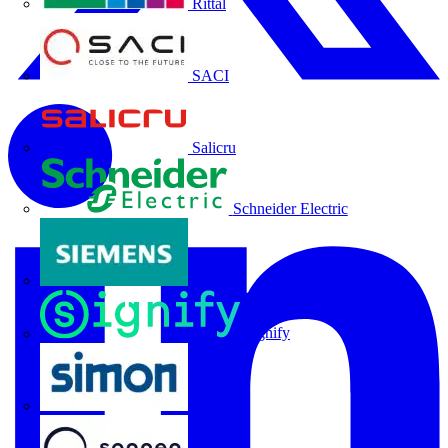
Rittal
SACI
Salicru
Schneider Electric
Siemens
Signify
SIMON