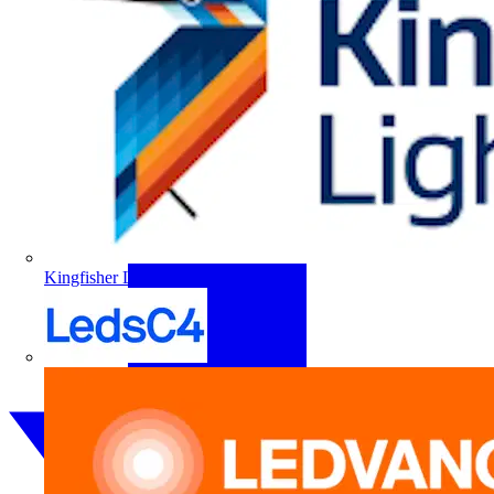
Kingfisher Lighting
LedsC4