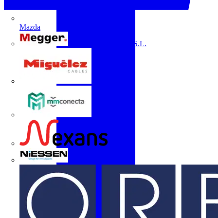
Mazda
Megger Instruments S.L.
Miguélez
mmconecta
Nexans
Niessen