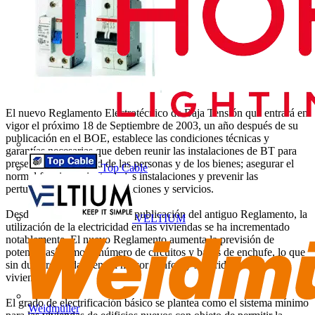
El nuevo Reglamento Electrotécnico de Baja Tensión que entrará en
vigor el próximo 18 de Septiembre de 2003, un año después de su
publicación en el BOE, establece las condiciones técnicas y
garantías necesarias que deben reunir las instalaciones de BT para
preservar la seguridad de las personas y de los bienes; asegurar el
Top Cable
normal funcionamiento de las instalaciones y prevenir las
perturbaciones a otras instalaciones y servicios.
Desde el año 1973, fecha de publicación del antiguo Reglamento, la
VELTIUM
utilización de la electricidad en las viviendas se ha incrementado
notablemente. El nuevo Reglamento aumenta la previsión de
potencia así como el número de circuitos y bases de enchufe, lo que
sin duda redundará en un mayor confort y seguridad en nuestras
viviendas.
El grado de electrificación básico se plantea como el sistema mínimo
Weidmüller