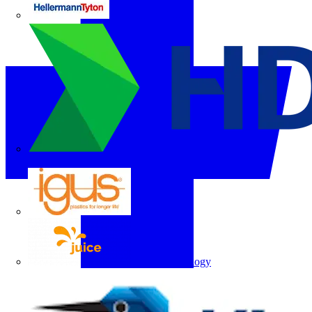
HellermannTyton
Hyundai Electric
igus
Juice Technology