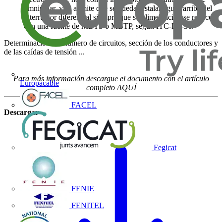
omnipolar, y se admite que se pueda instalar aguas arriba del
interruptor diferencial siempre que su alimentación se realice
con una fuente de MBTS o MBTP, según ITC-BT-36.
Determinación del número de circuitos, sección de los conductores y
de las caídas de tensión ...
Para más información descargue el documento con el artículo
Europacable
completo
AQUÍ
FACEL
Descargar
Fegicat
FENIE
FENITEL