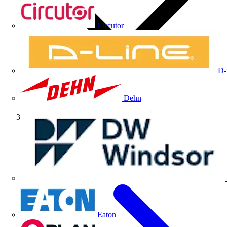
Circutor
D-
Dehn
Artículos técnicos
Eaton