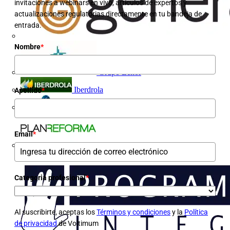
invitaciones a webinars en vivo, artículos de expertos y
actualizaciones regulatorias directamente en tu bandeja de
entrada.
Nombre
*
Grupo Lenor
Iberdrola
Apellido
*
MATELEC
Email
*
Plan Reforma
Categoria profesional
*
Al suscribirte, aceptas los
Términos y condiciones
y la
Política
de privacidad
de Voltimum