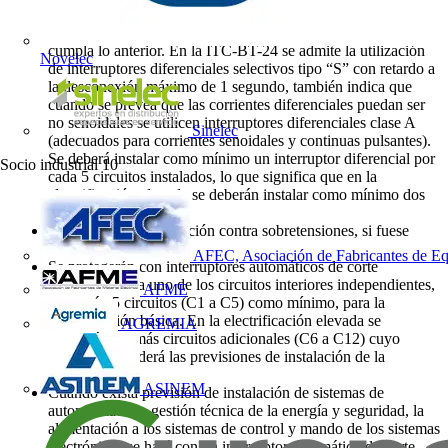
residuales de 30 mA como máximo, pudiéndose instalar otros
diferenciales superiores a 30 mA en serie, siempre que se
cumpla lo anterior. En la ITC-BT-24 se admite la utilización
Novelec
de interruptores diferenciales selectivos tipo “S” con retardo a
la desconexión máximo de 1 segundo, también indica que
cuando se prevea que las corrientes diferenciales puedan ser
no senoidales se utilicen interruptores diferenciales clase A
Sinelec
(adecuados para corrientes senoidales y continuas pulsantes).
Se deberá instalar como mínimo un interruptor diferencial por
Socio industrial
10
cada 5 circuitos instalados, lo que significa que en la
electrificación elevada se deberán instalar como mínimo dos
diferenciales.
Dispositivos de protección contra sobretensiones, si fuese
necesario.
AFEC, Asociación de Fabricantes de Eq
Se protegerán con interruptores automáticos de corte
omnipolar cada uno de los circuitos interiores independientes,
AFME
que serán 5 circuitos (C1 a C5) como mínimo, para la
electrificación básica. En la electrificación elevada se
AGREMIA
instalarán además circuitos adicionales (C6 a C12) cuyo
número dependerá las previsiones de instalación de la
vivienda.
ASINEM
Cuando exista previsión de instalación de sistemas de
automatización, gestión técnica de la energía y seguridad, la
alimentación a los sistemas de control y mando de los sistemas
electrónicos se hará con un interruptor automático de corte