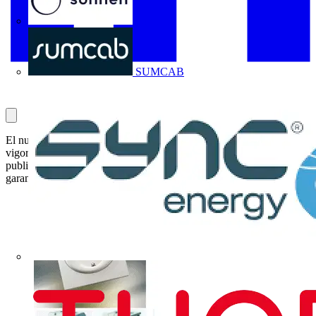
Sonnen
SUMCAB
El nuevo Reglamento Electrotécnico de Baja Tensión que entrará en
vigor el próximo 18 de Septiembre de 2003, un año después de su
publicación en el BOE, establece las condiciones técnicas y
garantías necesarias que deben reunir las instalaciones de BT par