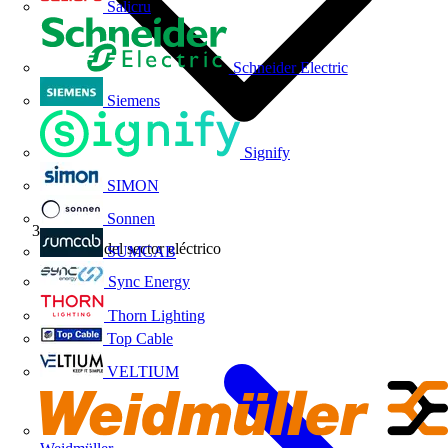
Salicru
Schneider Electric
Siemens
Signify
SIMON
Sonnen
Noticias del sector eléctrico
SUMCAB
Sync Energy
Thorn Lighting
Top Cable
VELTIUM