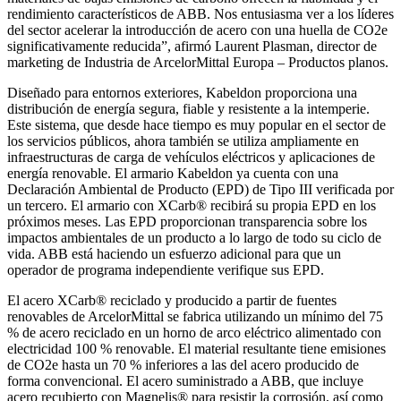
rendimiento característicos de ABB. Nos entusiasma ver a los líderes
del sector acelerar la introducción de acero con una huella de CO2e
significativamente reducida”, afirmó Laurent Plasman, director de
marketing de Industria de ArcelorMittal Europa – Productos planos.
Diseñado para entornos exteriores, Kabeldon proporciona una
distribución de energía segura, fiable y resistente a la intemperie.
Este sistema, que desde hace tiempo es muy popular en el sector de
los servicios públicos, ahora también se utiliza ampliamente en
infraestructuras de carga de vehículos eléctricos y aplicaciones de
energía renovable. El armario Kabeldon ya cuenta con una
Declaración Ambiental de Producto (EPD) de Tipo III verificada por
un tercero. El armario con XCarb® recibirá su propia EPD en los
próximos meses. Las EPD proporcionan transparencia sobre los
impactos ambientales de un producto a lo largo de todo su ciclo de
vida. ABB está haciendo un esfuerzo adicional para que un
operador de programa independiente verifique sus EPD.
El acero XCarb® reciclado y producido a partir de fuentes
renovables de ArcelorMittal se fabrica utilizando un mínimo del 75
% de acero reciclado en un horno de arco eléctrico alimentado con
electricidad 100 % renovable. El material resultante tiene emisiones
de CO2e hasta un 70 % inferiores a las del acero producido de
forma convencional. El acero suministrado a ABB, que incluye
acero recubierto con Magnelis® para resistir la corrosión, así como