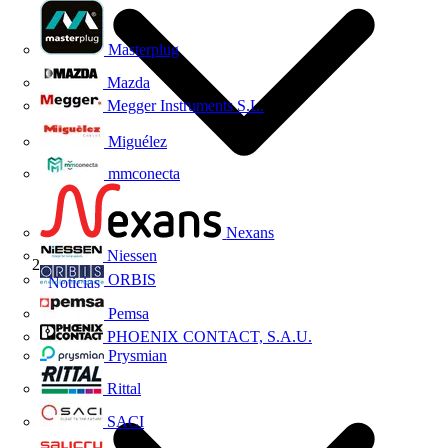
Masterplug
Mazda
Megger Instruments S.L.
Miguélez
mmconecta
Nexans
Niessen
ORBIS
Noticias
Pemsa
PHOENIX CONTACT, S.A.U.
Prysmian
Rittal
SACI