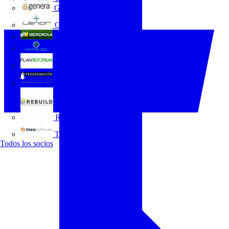
GENERA
Grupo Lenor
Iberdrola
MATELEC
Plan Reforma
Programación Integral
REBUILD
Trace Software
Todos los socios