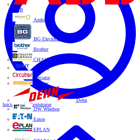
ABB
Ambilamp
BG Electrical
Brother
CHAUVIN ARNOUX
CHINT
Circutor
D-Line
Dehn
Iniciar sesión
Registrarse
DW Windsor
Eaton
EPLAN