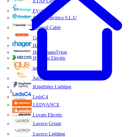
ETAP Lighting
EVcharge
Finder Eléctrica S.L.U
General Cable
Gewiss
Hager
HellermannTyton
Hyundai Electric
igus
Juice Technology
Kingfisher Lighting
Inicio
LedsC4
LEDVANCE
Lovato Electric
Luceco Group
Luceco Lighting