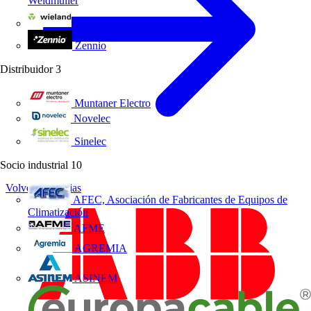
Weidmüller
Wieland Electric
Zennio
Distribuidor
3
Muntaner Electro
Novelec
Sinelec
Socio industrial
10
Volver a Noticias
AFEC, Asociación de Fabricantes de Equipos de
Climatización
AFME
AGREMIA
ASINEM