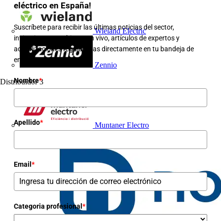
eléctrico en España!
Suscríbete para recibir las últimas noticias del sector,
Wieland Electric
invitaciones a webinars en vivo, artículos de expertos y
actualizaciones regulatorias directamente en tu bandeja de
entrada.
Zennio
Nombre
*
Distribuidor
3
Apellido
*
Muntaner Electro
Email
*
Categoria profesional
*