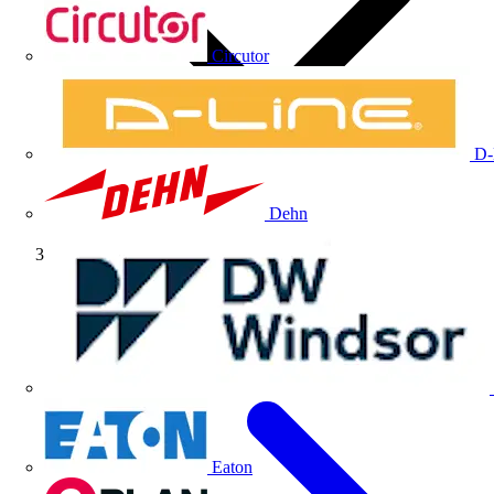
Circutor
D-
Dehn
Webinar completo
Eaton