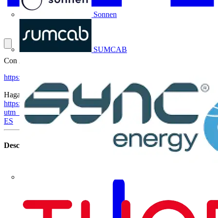
Sonnen
SUMCAB
Con Álvaro Vázquez - Business Development – EV Infrastructure
https://video.voltimum.es/abb-criterios-de-seleccion-de-un
Haga clic aquí para más información:
https://new.abb.com/es/nuestra-oferta/vehiculo-electrico?
utm_source=voltimum&utm_medium=textlink&utm_campaign=volt
ES
Descargar