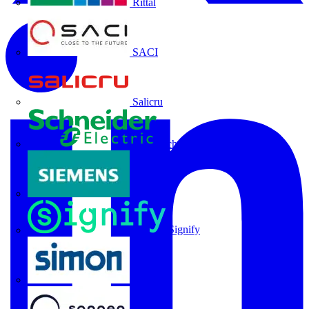
Rittal
SACI
Salicru
Schneider Electric
Siemens
Signify
SIMON