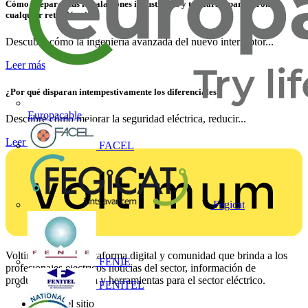
Cómo preparar tus instalaciones industriales y terciarias para afrontar
cualquier reto eléctrico
Descubre cómo la ingeniería avanzada del nuevo interruptor...
Leer más
¿Por qué disparan intempestivamente los diferenciales?
Europacable
Descubre cómo mejorar la seguridad eléctrica, reducir...
Leer más
FACEL
Fegicat
Voltimum es una plataforma digital y comunidad que brinda a los
FENIE
profesionales eléctricos noticias del sector, información de
productos, formación y herramientas para el sector eléctrico.
FENITEL
Mapa del sitio