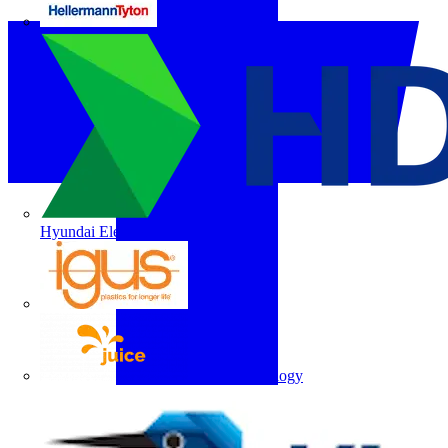
HellermannTyton
Hyundai Electric
igus
Juice Technology