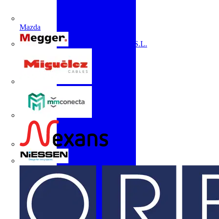
Mazda
Megger Instruments S.L.
Miguélez
mmconecta
Nexans
Niessen