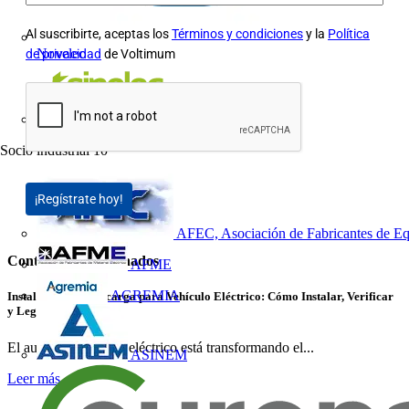
Al suscribirte, aceptas los
Términos y condiciones
y la
Política
Novelec
de privacidad
de Voltimum
Sinelec
Socio industrial
10
¡Regístrate hoy!
AFEC, Asociación de Fabricantes de Eq
Contenidos relacionados
AFME
AGREMIA
Instalaciones de Recarga para Vehículo Eléctrico: Cómo Instalar, Verificar
y Legalizar con Éxito
El auge del vehículo eléctrico está transformando el...
ASINEM
Leer más