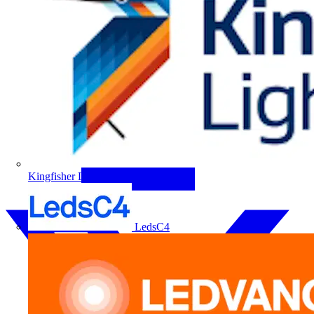
Kingfisher Lighting
LedsC4