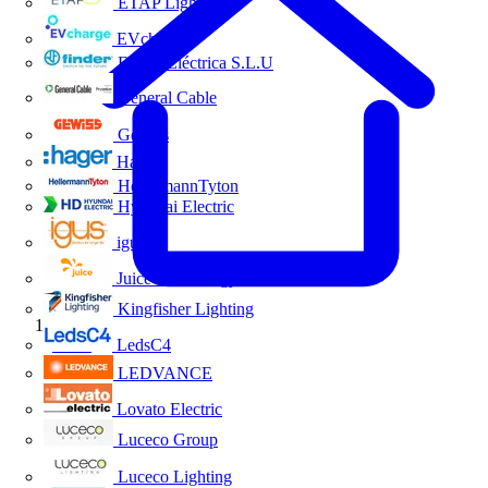
ETAP Lighting
EVcharge
Finder Eléctrica S.L.U
General Cable
Gewiss
Hager
HellermannTyton
Hyundai Electric
igus
Juice Technology
Kingfisher Lighting
Inicio
LedsC4
LEDVANCE
Lovato Electric
Luceco Group
Luceco Lighting