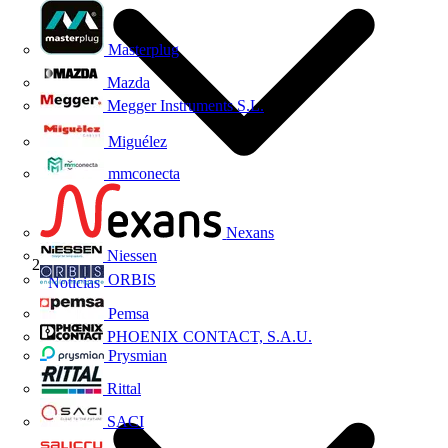
Masterplug
Mazda
Megger Instruments S.L.
Miguélez
mmconecta
Nexans
Niessen
ORBIS
Noticias
Pemsa
PHOENIX CONTACT, S.A.U.
Prysmian
Rittal
SACI