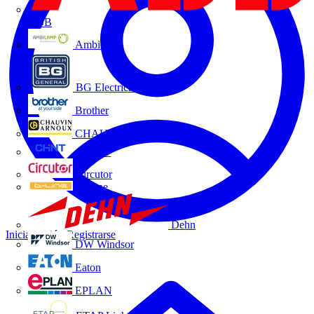
ABB
Ambilamp
BG Electrical
Brother
CHAUVIN ARNOUX
CHINT
Circutor
D-Line
Dehn
Iniciar sesión
Registrarse
DW Windsor
Eaton
EPLAN