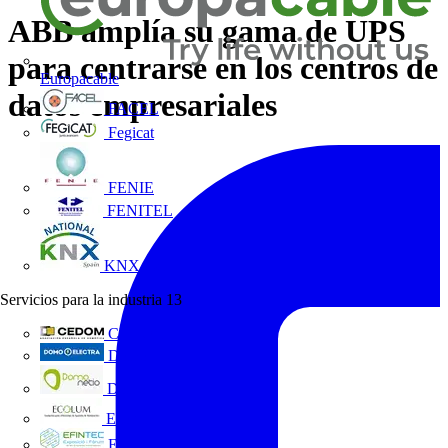
ABB amplía su gama de UPS
para centrarse en los centros de
Europacable
datos empresariales
FACEL
Fegicat
FENIE
FENITEL
KNX España
Servicios para la industria
13
CEDOM
Domo Electra
Domonetio
Ecolum
Efintec