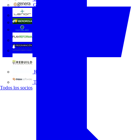
GENERA
Grupo Lenor
Iberdrola
MATELEC
Plan Reforma
Programación Integral
REBUILD
Trace Software
Todos los socios