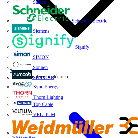
Salicru
Schneider Electric
Siemens
Signify
SIMON
Sonnen
Noticias del sector eléctrico
SUMCAB
Sync Energy
Thorn Lighting
Top Cable
VELTIUM