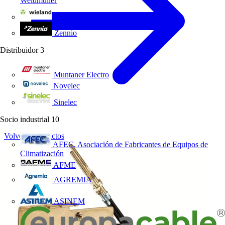
Weidmüller
Wieland Electric
Zennio
Distribuidor
3
Muntaner Electro
Novelec
Sinelec
Socio industrial
10
Volver a Productos
AFEC, Asociación de Fabricantes de Equipos de
Climatización
AFME
AGREMIA
ASINEM