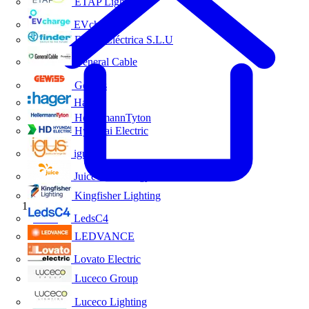
ETAP Lighting
EVcharge
Finder Eléctrica S.L.U
General Cable
Gewiss
Hager
HellermannTyton
Hyundai Electric
igus
Juice Technology
Kingfisher Lighting
Inicio
LedsC4
LEDVANCE
Lovato Electric
Luceco Group
Luceco Lighting