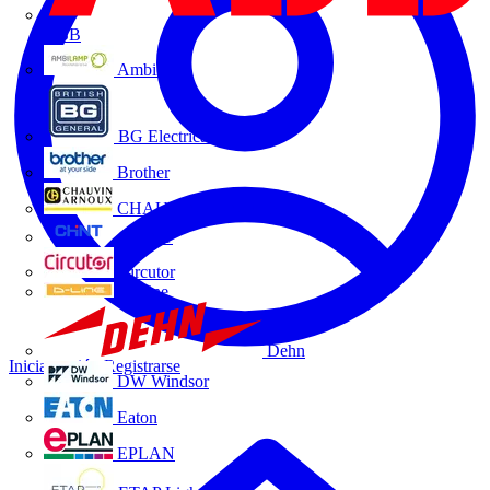
ABB
Ambilamp
BG Electrical
Brother
CHAUVIN ARNOUX
CHINT
Circutor
D-Line
Dehn
Iniciar sesión
Registrarse
DW Windsor
Eaton
EPLAN