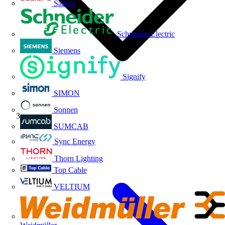
Salicru
Schneider Electric
Siemens
Signify
SIMON
Sonnen
ABB
SUMCAB
Sync Energy
Thorn Lighting
Top Cable
VELTIUM