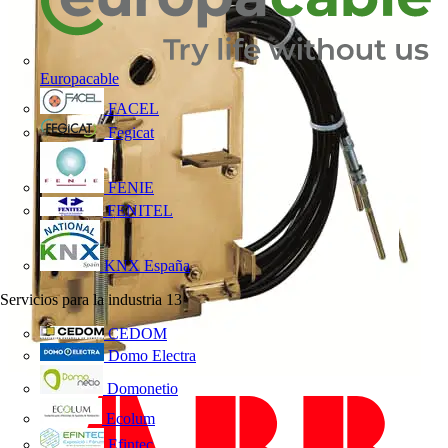
Europacable
FACEL
Fegicat
FENIE
FENITEL
KNX España
Servicios para la industria
13
CEDOM
Domo Electra
Domonetio
Ecolum
Efintec