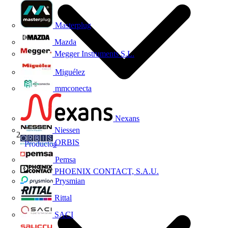
Masterplug
Mazda
Megger Instruments S.L.
Miguélez
mmconecta
Nexans
Niessen
ORBIS
Productos
Pemsa
PHOENIX CONTACT, S.A.U.
Prysmian
Rittal
SACI