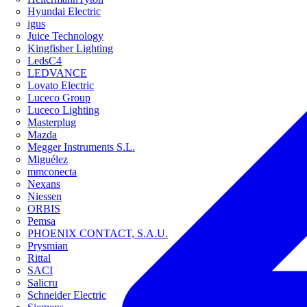
Hyundai Electric
igus
Juice Technology
Kingfisher Lighting
LedsC4
LEDVANCE
Lovato Electric
Luceco Group
Luceco Lighting
Masterplug
Mazda
Megger Instruments S.L.
Miguélez
mmconecta
Nexans
Niessen
ORBIS
Pemsa
PHOENIX CONTACT, S.A.U.
Prysmian
Rittal
SACI
Salicru
Schneider Electric