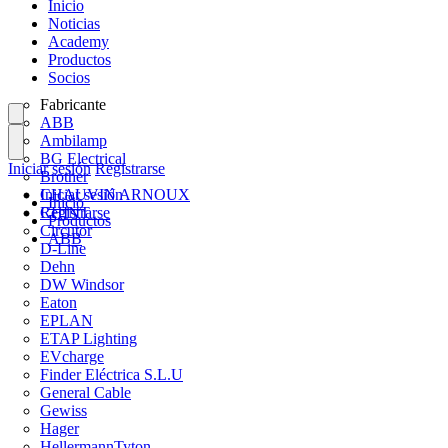
Inicio
Noticias
Academy
Productos
Socios
Fabricante
ABB
Ambilamp
BG Electrical
Iniciar sesión
Registrarse
Brother
CHAUVIN ARNOUX
Iniciar sesión
Inicio
CHINT
Registrarse
Productos
Circutor
ABB
D-Line
Dehn
DW Windsor
Eaton
EPLAN
ETAP Lighting
EVcharge
Finder Eléctrica S.L.U
General Cable
Gewiss
Hager
HellermannTyton