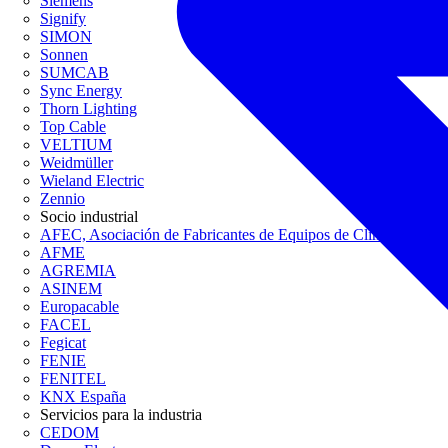
Siemens
Signify
SIMON
Sonnen
SUMCAB
Sync Energy
Thorn Lighting
Top Cable
VELTIUM
Weidmüller
Wieland Electric
Zennio
Socio industrial
AFEC, Asociación de Fabricantes de Equipos de Climatización
AFME
AGREMIA
ASINEM
Europacable
FACEL
Fegicat
FENIE
FENITEL
KNX España
Servicios para la industria
CEDOM