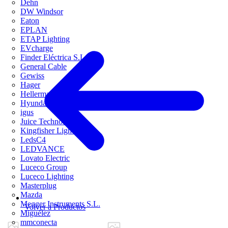
Dehn
DW Windsor
Eaton
EPLAN
ETAP Lighting
EVcharge
Finder Eléctrica S.L.U
General Cable
Gewiss
Hager
HellermannTyton
Hyundai Electric
igus
Juice Technology
Kingfisher Lighting
LedsC4
LEDVANCE
Lovato Electric
Luceco Group
Luceco Lighting
Masterplug
Mazda
Megger Instruments S.L.
Volver a Productos
Miguélez
mmconecta