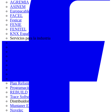
AGREMIA
ASINEM
Europacable
FACEL
Fegicat
FENIE
FENITEL
KNX España
Servicios para la industria
CEDOM
Domo Electra
Domonetio
Ecolum
Efintec
GENERA
Grupo Lenor
Iberdrola
MATELEC
Plan Reforma
Programación Integral
REBUILD
Trace Software
Distribuidor
Muntaner Electro
Novelec