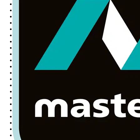
Puntos de Recarga para VE
79
Sistemas de Almacenamiento de Energía
12
Monitorización Energética
2
Componentes Electrónicos
4583
Resistencias
169
Condensadores
766
Transistores
181
Diodos
112
Relés
2822
Semiconductores
657
Inductores
360
Microcontroladores
355
Envolventes y Cuadros Eléctricos
8899
Envolventes Eléctricos
8172
Cuadros de Control
1067
Envolventes para Exterior
688
Equipos de Seguridad e Indumentaria
1
Equipos de Protección Individual
1
Suministros y Consumibles de Obra
1676
Fijaciones y Elementos de Sujeción
643
Cinta Aislante y Material de Aislamiento
132
Marcaje e Identificación
942