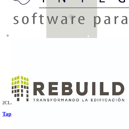
2CLA882642A6201
Tapa sensor Vega 2 can izq. Luz DN