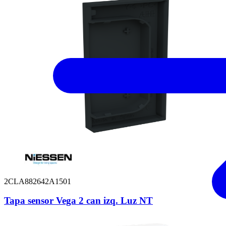
2CLA882642A1501
Tapa sensor Vega 2 can izq. Luz NT