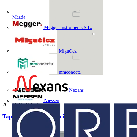
Mazda
Megger Instruments S.L.
Miguélez
mmconecta
Nexans
Niessen
2CLA882644A6201
Tapa sensor Vega 2 can izq. Esc. DN