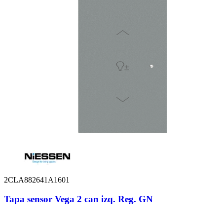
2CLA882641A1601
Tapa sensor Vega 2 can izq. Reg. GN