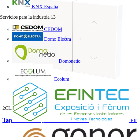
KNX España
Servicios para la industria
13
CEDOM
Domo Electra
Domonetio
Ecolum
2CLA882643A1101
Tapa sensor Vega 2 canal Pers. BL
Efi