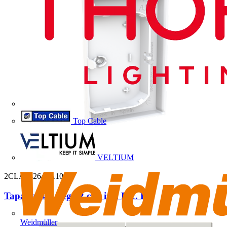
Top Cable
VELTIUM
2CLA882644A1001
Tapa sensor Vega 2 can izq. Esc. BT
Weidmüller