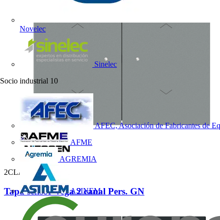
Novelec
Sinelec
Socio industrial
10
AFEC, Asociación de Fabricantes de Eq
AFME
AGREMIA
2CLA882643A1601
Tapa sensor Vega 2 canal Pers. GN
ASINEM