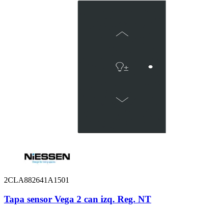
2CLA882641A1501
Tapa sensor Vega 2 can izq. Reg. NT