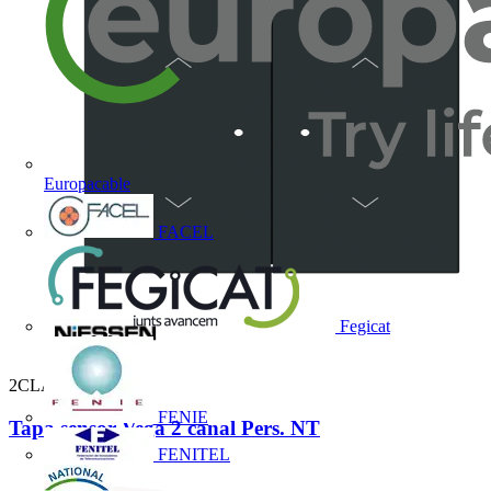
Europacable
FACEL
Fegicat
2CLA882643A1501
FENIE
Tapa sensor Vega 2 canal Pers. NT
FENITEL