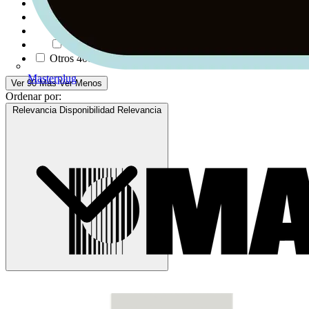
Informática y Periféricos
542
PCs y Portátiles
123
Periféricos
136
Redes
313
Otros
4089
Masterplug
Ver 90 Más
Ver Menos
Ordenar por:
Relevancia
Disponibilidad
Relevancia