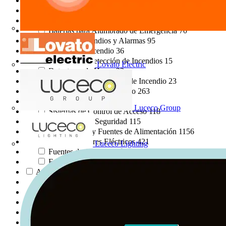
Iluminación Fluorescente e HID
73
Lámparas Especiales
1
Tubos y Aparatos Fluorescentes
2
Baterías para Alumbrado de Emergencia
70
Detección de Incendios y Alarmas
95
Alarmas de Incendio
36
Sistemas de Detección de Incendios
15
Lovato Electric
Detectores de Humo
22
Accesorios para Alarmas de Incendio
23
Seguridad y Control de Acceso
263
Sistemas CCTV
34
Luceco Group
Sistemas de Control de Acceso
118
Accesorios de Seguridad
115
Transformadores y Fuentes de Alimentación
1156
Transformadores Eléctricos
421
Luceco Lighting
Fuentes de Alimentación
726
Fuentes de Alimentación en Carril DIN
21
Automatización y Control de Edificios
3752
Sistemas de Control de Iluminación
768
Sensores
1147
PLCs
1588
Sistemas de Monitorización Energética
336
Energía Renovable y Recarga de VE
93