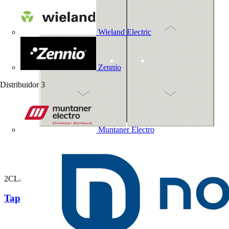
Wieland Electric
Zennio
Distribuidor
3
Muntaner Electro
2CLA882643A6201
Tapa sensor Vega 2 canal Pers. DN