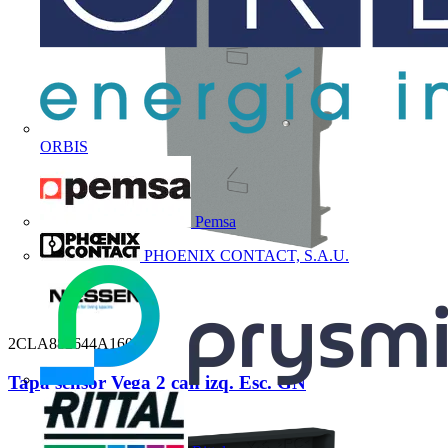
ORBIS
Pemsa
PHOENIX CONTACT, S.A.U.
2CLA882644A1601
Tapa sensor Vega 2 can izq. Esc. GN