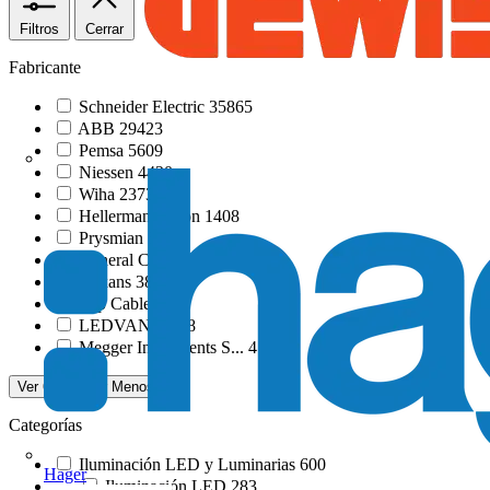
Filtros
Cerrar
Fabricante
Schneider Electric
35865
ABB
29423
Pemsa
5609
Niessen
4420
Wiha
2373
HellermannTyton
1408
Prysmian
549
General Cable
461
Nexans
387
Top Cable
302
LEDVANCE
58
Megger Instruments S...
47
Ver 6 Más
Ver Menos
Categorías
Iluminación LED y Luminarias
600
Hager
Iluminación LED
283