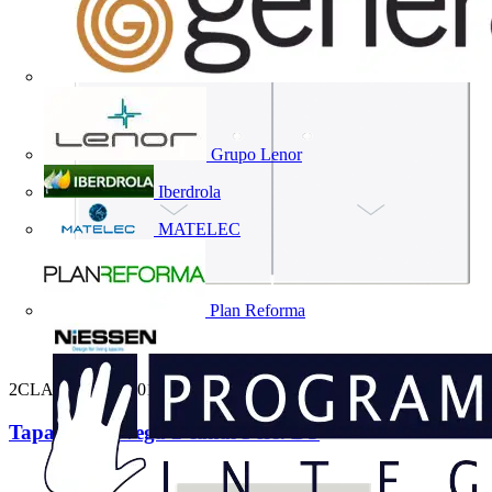
Grupo Lenor
Iberdrola
MATELEC
Plan Reforma
2CLA882643A1001
Tapa sensor Vega 2 canal Pers. BT