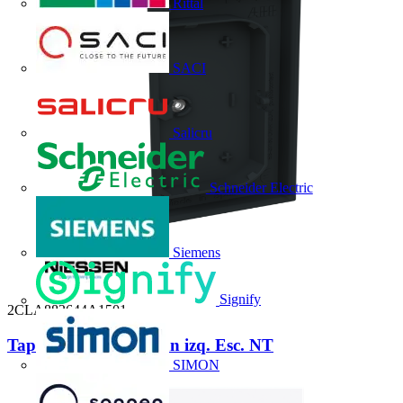
Rittal
SACI
Salicru
Schneider Electric
Siemens
Signify
2CLA882644A1501
Tapa sensor Vega 2 can izq. Esc. NT
SIMON