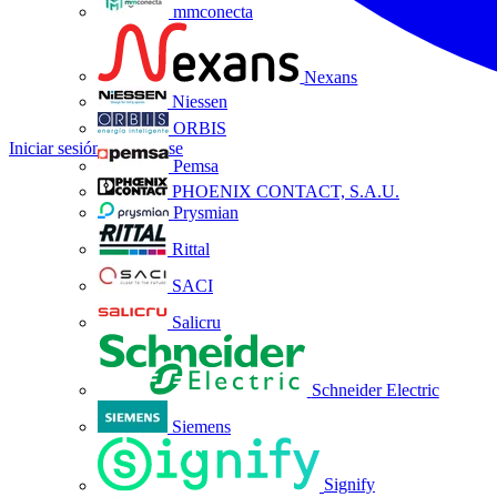
mmconecta
Nexans
Niessen
ORBIS
Iniciar sesión
Registrarse
Pemsa
PHOENIX CONTACT, S.A.U.
Prysmian
Rittal
SACI
Salicru
Schneider Electric
Siemens
Signify