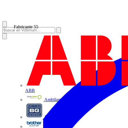
Fabricante
55
ABB
Ambilamp
BG Electrical
Brother