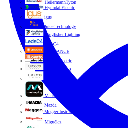
HellermannTyton
Hyundai Electric
igus
Juice Technology
Kingfisher Lighting
LedsC4
LEDVANCE
Lovato Electric
Luceco Group
Luceco Lighting
Masterplug
Mazda
Megger Instruments S.L.
Miguélez