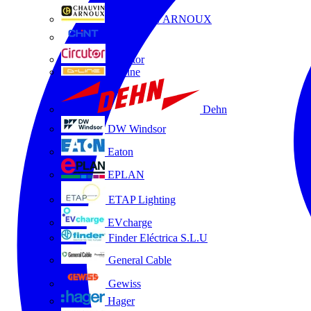
CHAUVIN ARNOUX
CHINT
Circutor
D-Line
Dehn
DW Windsor
Eaton
EPLAN
ETAP Lighting
EVcharge
Finder Eléctrica S.L.U
General Cable
Gewiss
Hager