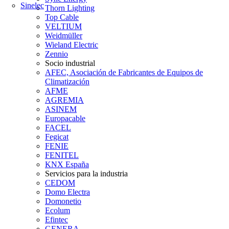
Sinelec
Thorn Lighting
Top Cable
VELTIUM
Weidmüller
Wieland Electric
Zennio
Socio industrial
AFEC, Asociación de Fabricantes de Equipos de
Climatización
AFME
AGREMIA
ASINEM
Europacable
FACEL
Fegicat
FENIE
FENITEL
KNX España
Servicios para la industria
CEDOM
Domo Electra
Domonetio
Ecolum
Efintec
GENERA