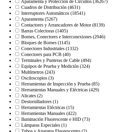
Aparamenta y Protección de Circuitos
(36267)
Cuadros de Distribución
(4631)
Interruptores Automáticos
(18541)
Aparamenta
(5267)
Contactores y Arrancadores de Motor
(8139)
Barras Colectoras
(1405)
Bornes, Conectores e Interconexiones
(2946)
Bloques de Bornes
(1145)
Conectores Industriales
(1332)
Conectores para PCB
(40)
Terminales y Punteras de Cable
(494)
Equipos de Prueba y Medición
(324)
Multímetros
(243)
Osciloscopios
(3)
Herramientas de Inspección y Prueba
(85)
Herramientas Manuales y Eléctricas
(429)
Alicates
(2)
Destornilladores
(1)
Herramientas Eléctricas
(15)
Herramientas Manuales
(422)
Iluminación Fluorescente e HID
(73)
Lámparas Especiales
(1)
Tubos y Aparatos Fluorescentes
(2)