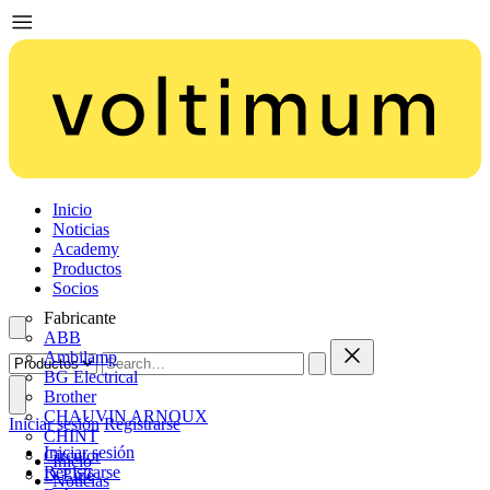
Inicio
Noticias
Academy
Productos
Socios
Fabricante
ABB
Ambilamp
BG Electrical
Brother
CHAUVIN ARNOUX
Iniciar sesión
Registrarse
CHINT
Iniciar sesión
Circutor
Inicio
Registrarse
D-Line
Noticias